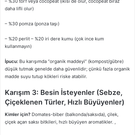
– %30 torf veya cocopeat (ikisi de olur, cocopeat biraz
daha lifli olur)
– %30 pomza (ponza taşı)
– %20 perlit – %20 iri dere kumu (çok ince kum
kullanmayın)
İpucu:
Bu karışımda “organik maddeyi” (kompost/gübre)
düşük tutmak genelde daha güvenlidir; çünkü fazla organik
madde suyu tutup kökleri riske atabilir.
Karışım 3: Besin İsteyenler (Sebze,
Çiçeklenen Türler, Hızlı Büyüyenler)
Kimler için?
Domates-biber (balkonda/saksıda), çilek,
çiçek açan saksı bitkileri, hızlı büyüyen aromatikler. ,