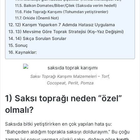
Balkon Domates/Biber/Çilek (Saksıda verim hedefi)
Fide Toprağı Karışımı (Tohumdan yetiştirenler)
Orkide (Önemli Not)
12) Karışım Yaparken 7 Adımda Hatasız Uygulama
13) Mevsime Göre Toprak Stratejisi (Kış–Yaz Değişimi)
14) Sıkça Sorulan Sorular
Sonuç
Kaynaklar:
Saksı Toprağı Karışımı Malzemeleri – Torf,
Cocopeat, Perlit, Pomza
1) Saksı toprağı neden “özel”
olmalı?
Saksıda bitki yetiştirirken en çok yapılan hata şu:
“Bahçeden aldığım toprakla saksıyı doldurayım.” Bu çoğu
zaman iyi sonuç vermez çünkü saksı, doğaya göre
kısıtlı