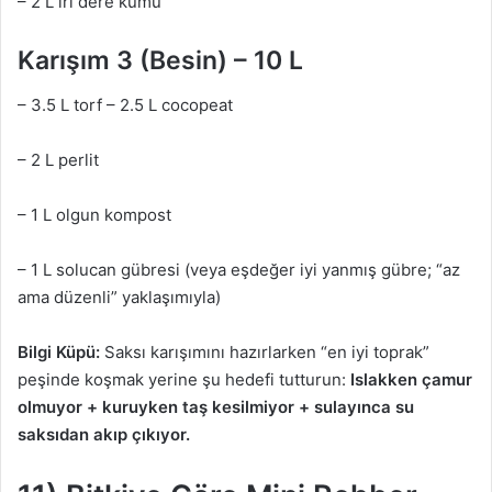
– 2 L iri dere kumu
Karışım 3 (Besin) – 10 L
– 3.5 L torf – 2.5 L cocopeat
– 2 L perlit
– 1 L olgun kompost
– 1 L solucan gübresi (veya eşdeğer iyi yanmış gübre; “az
ama düzenli” yaklaşımıyla)
Bilgi Küpü:
Saksı karışımını hazırlarken “en iyi toprak”
peşinde koşmak yerine şu hedefi tutturun:
Islakken çamur
olmuyor + kuruyken taş kesilmiyor + sulayınca su
saksıdan akıp çıkıyor.