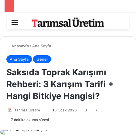
Menü
Arama
Anasayfa
/
Ana Sayfa
Ana Sayfa
Genel
Saksıda Toprak Karışımı
Rehberi: 3 Karışım Tarifi +
Hangi Bitkiye Hangisi?
Bir
TarımsalÜretim
13 Ocak 2026
0
7
e-
7 dakika okuma süresi
posta
göndermek