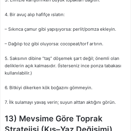
4. Bir avuç alıp hafifçe ıslatın:
– Sıkınca çamur gibi yapışıyorsa: perlit/pomza ekleyin.
– Dağılıp toz gibi oluyorsa: cocopeat/torf artırın.
5. Saksının dibine “taş” döşemek şart değil; önemli olan
deliklerin açık kalmasıdır. (İsterseniz ince ponza tabakası
kullanılabilir.)
6. Bitkiyi dikerken kök boğazını gömmeyin.
7. İlk sulamayı yavaş verin; suyun alttan aktığını görün.
13) Mevsime Göre Toprak
Stratejisi (Kış–Yaz Değişimi)