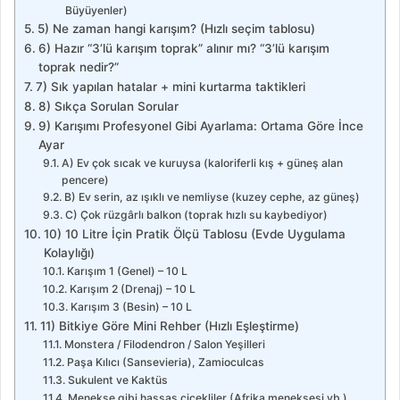
Büyüyenler)
5) Ne zaman hangi karışım? (Hızlı seçim tablosu)
6) Hazır “3’lü karışım toprak” alınır mı? “3’lü karışım
toprak nedir?”
7) Sık yapılan hatalar + mini kurtarma taktikleri
8) Sıkça Sorulan Sorular
9) Karışımı Profesyonel Gibi Ayarlama: Ortama Göre İnce
Ayar
A) Ev çok sıcak ve kuruysa (kaloriferli kış + güneş alan
pencere)
B) Ev serin, az ışıklı ve nemliyse (kuzey cephe, az güneş)
C) Çok rüzgârlı balkon (toprak hızlı su kaybediyor)
10) 10 Litre İçin Pratik Ölçü Tablosu (Evde Uygulama
Kolaylığı)
Karışım 1 (Genel) – 10 L
Karışım 2 (Drenaj) – 10 L
Karışım 3 (Besin) – 10 L
11) Bitkiye Göre Mini Rehber (Hızlı Eşleştirme)
Monstera / Filodendron / Salon Yeşilleri
Paşa Kılıcı (Sansevieria), Zamioculcas
Sukulent ve Kaktüs
Menekşe gibi hassas çiçekliler (Afrika menekşesi vb.)