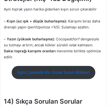
Aynı toprak yazın harika giderken kışın sorun çıkarabilir
–
Kışın (az ışık + düşük buharlaşma):
Karışımı biraz daha
drenajlı yapın (perlit/pomza +%5). Sulamayı azaltın.
–
Yazın (yüksek buharlaşma):
Cocopeat/torf dengesiyle
su tutmayı artırın; ancak kökler sürekli ıslak kalmasın.
Saksı toprağı karışımı oranları
mevsimle birlikte optimize
edilir.
İlgini Çekebilir–En Güzel Salon Bitkileri
14) Sıkça Sorulan Sorular