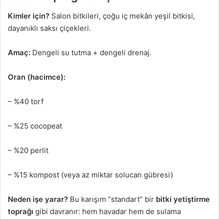
Kimler için?
Salon bitkileri, çoğu iç mekân yeşil bitkisi,
dayanıklı saksı çiçekleri.
Amaç:
Dengeli su tutma + dengeli drenaj.
Oran (hacimce):
– %40 torf
– %25 cocopeat
– %20 perlit
– %15 kompost (veya az miktar solucan gübresi)
Neden işe yarar?
Bu karışım “standart” bir
bitki yetiştirme
toprağı
gibi davranır: hem havadar hem de sulama