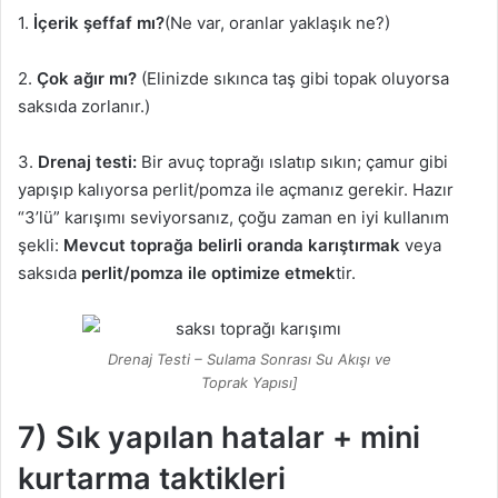
1.
İçerik şeffaf mı?
(Ne var, oranlar yaklaşık ne?)
2.
Çok ağır mı?
(Elinizde sıkınca taş gibi topak oluyorsa
saksıda zorlanır.)
3.
Drenaj testi:
Bir avuç toprağı ıslatıp sıkın; çamur gibi
yapışıp kalıyorsa perlit/pomza ile açmanız gerekir. Hazır
“3’lü” karışımı seviyorsanız, çoğu zaman en iyi kullanım
şekli:
Mevcut toprağa belirli oranda karıştırmak
veya
saksıda
perlit/pomza ile optimize etmek
tir.
Drenaj Testi – Sulama Sonrası Su Akışı ve
Toprak Yapısı]
7) Sık yapılan hatalar + mini
kurtarma taktikleri