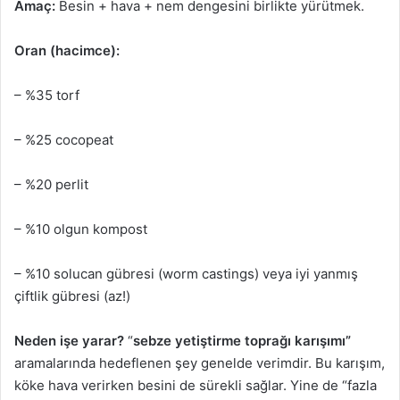
Amaç:
Besin + hava + nem dengesini birlikte yürütmek.
Oran (hacimce):
– %35 torf
– %25 cocopeat
– %20 perlit
– %10 olgun kompost
– %10 solucan gübresi (worm castings) veya iyi yanmış
çiftlik gübresi (az!)
Neden işe yarar?
“
sebze yetiştirme toprağı karışımı”
aramalarında hedeflenen şey genelde verimdir. Bu karışım,
köke hava verirken besini de sürekli sağlar. Yine de “fazla