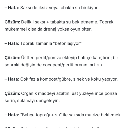
–
Hata:
Saksı deliksiz veya tabakta su birikiyor.
Çözüm:
Delikli saksı + tabakta su bekletmeme. Toprak
mükemmel olsa da drenaj yoksa oyun biter.
–
Hata:
Toprak zamanla “betonlaşıyor”.
Çözüm:
Üstten perlit/pomza ekleyip hafifçe karıştırın; bir
sonraki değişimde cocopeat/perlit oranını artırın.
–
Hata:
Çok fazla kompost/gübre, sinek ve koku yapıyor.
Çözüm:
Organik maddeyi azaltın; üst yüzeye ince ponza
serin; sulamayı dengeleyin.
–
Hata:
“Bahçe toprağı + su” ile saksıda mucize beklemek.