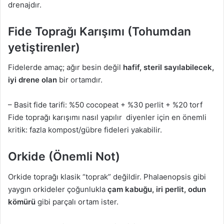
drenajdır.
Fide Toprağı Karışımı (Tohumdan
yetiştirenler)
Fidelerde amaç; ağır besin değil
hafif, steril sayılabilecek,
iyi drene olan
bir ortamdır.
– Basit fide tarifi: %50 cocopeat + %30 perlit + %20 torf
Fide toprağı karışımı nasıl yapılır diyenler için en önemli
kritik: fazla kompost/gübre fideleri yakabilir.
Orkide (Önemli Not)
Orkide toprağı klasik “toprak” değildir. Phalaenopsis gibi
yaygın orkideler çoğunlukla
çam kabuğu, iri perlit, odun
kömürü
gibi parçalı ortam ister.