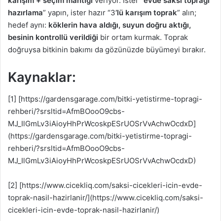
karışım + seçim mantığı
veriyor. İster “
evde saksı toprağı
hazırlama
” yapın, ister hazır “3
’lü karışım toprak
” alın;
hedef aynı:
köklerin hava aldığı, suyun doğru aktığı,
besinin kontrollü verildiği
bir ortam kurmak. Toprak
doğruysa bitkinin bakımı da gözünüzde büyümeyi bırakır.
Kaynaklar:
[1] [https://gardensgarage.com/bitki-yetistirme-topragi-
rehberi/?srsltid=AfmBOooO9cbs-
MJ_IlGmLv3iAioyHhPrWcoskpESrUOSrVvAchwOcdxD]
(https://gardensgarage.com/bitki-yetistirme-topragi-
rehberi/?srsltid=AfmBOooO9cbs-
MJ_IlGmLv3iAioyHhPrWcoskpESrUOSrVvAchwOcdxD)
[2] [https://www.cicekliq.com/saksi-cicekleri-icin-evde-
toprak-nasil-hazirlanir/](https://www.cicekliq.com/saksi-
cicekleri-icin-evde-toprak-nasil-hazirlanir/)