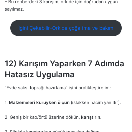
– Bu rehberdeki 3 karışım, orkide için doğrudan uygun
sayılmaz.
İlgini Çekebilir–Orkide çoğaltma ve bakımı
12) Karışım Yaparken 7 Adımda
Hatasız Uygulama
“Evde saksı toprağı hazırlama” işini pratikleştirelim:
1.
Malzemeleri kuruyken ölçün
(ıslakken hacim yanıltır).
2. Geniş bir kap/örtü üzerine dökün,
karıştırın
.
3. Elinizle karıştırırken büyük topakları dağıtın.