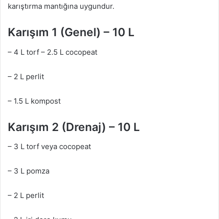
karıştırma mantığına uygundur.
Karışım 1 (Genel) – 10 L
– 4 L torf – 2.5 L cocopeat
– 2 L perlit
– 1.5 L kompost
Karışım 2 (Drenaj) – 10 L
– 3 L torf veya cocopeat
– 3 L pomza
– 2 L perlit