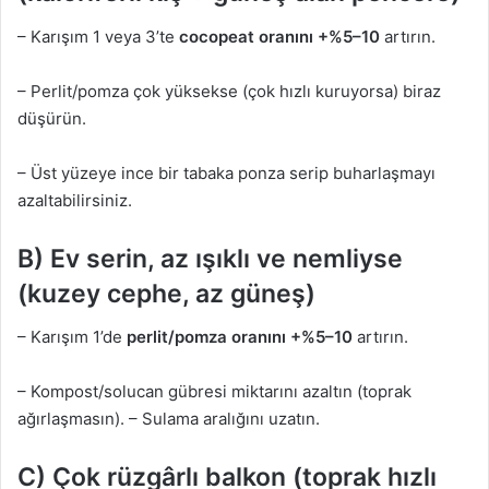
– Karışım 1 veya 3’te
cocopeat oranını +%5–10
artırın.
– Perlit/pomza çok yüksekse (çok hızlı kuruyorsa) biraz
düşürün.
– Üst yüzeye ince bir tabaka ponza serip buharlaşmayı
azaltabilirsiniz.
B) Ev serin, az ışıklı ve nemliyse
(kuzey cephe, az güneş)
– Karışım 1’de
perlit/pomza oranını +%5–10
artırın.
– Kompost/solucan gübresi miktarını azaltın (toprak
ağırlaşmasın). – Sulama aralığını uzatın.
C) Çok rüzgârlı balkon (toprak hızlı