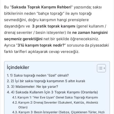
Bu “
Saksıda Toprak Karışımı Rehberi
” yazısında; saksı
bitkilerinin neden “bahçe toprağı” ile aynı toprağı
sevmediğini, doğru karışımın hangi prensiplere
dayandığını ve
3 pratik toprak karışımı
(genel kullanım /
drenaj sevenler / besin isteyenler) ile
ne zaman hangisini
seçmeniz gerektiğini
net bir şekilde öğreneceksiniz.
Ayrıca “
3’lü karışım toprak nedir?
” sorusuna da piyasadaki
farklı tarifleri açıklayarak cevap vereceğiz.
İçindekiler
1) Saksı toprağı neden “özel” olmalı?
2) İyi bir saksı toprağı karışımının 5 altın kuralı
3) Malzemeler: Ne işe yarar?
4) Saksıda Kullanım İçin 3 Toprak Karışımı (Oranlarla)
Karışım 1: “Her Eve Uyan” Genel Saksı Toprağı Karışımı
Karışım 2: Drenaj Sevenler (Sukulent, Kaktüs, Akdeniz
Otları)
Karışım 3: Besin İsteyenler (Sebze, Çiçeklenen Türler, Hızlı