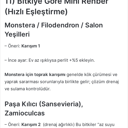
11) Bitkiye Göre Mini Rehber
(Hızlı Eşleştirme)
Monstera / Filodendron / Salon
Yeşilleri
– Öneri:
Karışım 1
– İnce ayar: Ev az ışıklıysa perlit +%5 ekleyin.
Monstera için toprak karışımı
genelde kök çürümesi ve
yaprak sararması sorunlarıyla birlikte gelir; çözüm drenaj
ve sulama kontrolüdür.
Paşa Kılıcı (Sansevieria),
Zamioculcas
– Öneri:
Karışım 2
(drenaj ağırlıklı) Bu bitkiler “az suyu