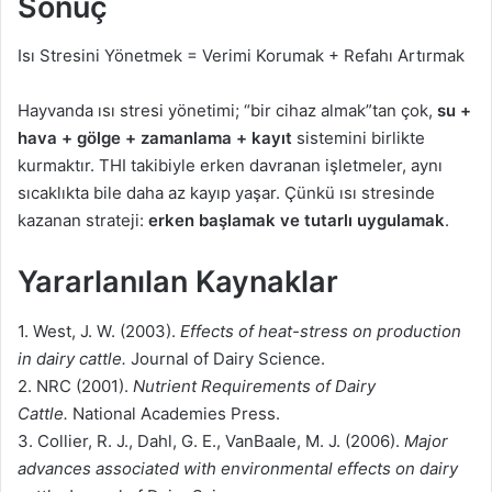
Sonuç
Isı Stresini Yönetmek = Verimi Korumak + Refahı Artırmak
Hayvanda ısı stresi yönetimi; “bir cihaz almak”tan çok,
su +
hava + gölge + zamanlama + kayıt
sistemini birlikte
kurmaktır. THI takibiyle erken davranan işletmeler, aynı
sıcaklıkta bile daha az kayıp yaşar. Çünkü ısı stresinde
kazanan strateji:
erken başlamak ve tutarlı uygulamak
.
Yararlanılan Kaynaklar
1. West, J. W. (2003).
Effects of heat-stress on production
in dairy cattle.
Journal of Dairy Science.
2. NRC (2001).
Nutrient Requirements of Dairy
Cattle.
National Academies Press.
3. Collier, R. J., Dahl, G. E., VanBaale, M. J. (2006).
Major
advances associated with environmental effects on dairy