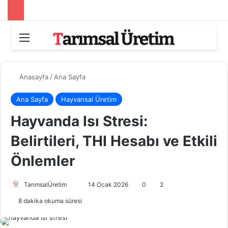
Menü
Aram
Anasayfa
/
Ana Sayfa
Ana Sayfa
Hayvansal Üretim
Hayvanda Isı Stresi:
Belirtileri, THI Hesabı ve Etkili
Önlemler
TarımsalÜretim
B
14 Ocak 2026
0
2
i
8 dakika okuma süresi
r
e