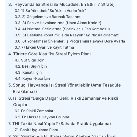
Hayvanda Isı Stresi ile Mücadele: En Etkili 7 Strateji
1) Su Yönetimi: “Su Yoksa Verim Yok”
2) Gölgeleme ve Barınak Tasarımı
3) Fan ve Havalandırma (Hava Akımı Kraldır)
4) Islatma-Serinletme (Sprinkler + Fan Kombosu)
5) Besleme Yönetimi: Isıda Rasyon “Ağırlık Kaldıramaz”
6) Yönetimsel Önlemler: İş Programını Havaya Göre Ayarla
7) Erken Uyarı ve Kayıt Tutma
Türlere Göre Kısa “Isı Stresi Eylem Planı
Süt Sığırı İçin
Besi Sığırı İçin
Kanatlı İçin
Koyun-Keçi İçin
Sonuç: Hayvanda Isı Stresi Yönetilebilir (Ama Tesadüfe
Bırakılamaz)
Isı Stresi “Dalga Dalga” Gelir: Riskli Zamanlar ve Riskli
Gruplar
En Riskli Zamanlar
En Hassas Hayvan Grupları
THI Takibi Nasıl Yapılır? (Sahada Pratik Uygulama)
Basit Uygulama Planı
Süt Sığırlarında Isı Stresi: Verim Kaybını Azaltan İnce