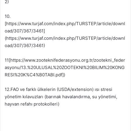
2)
10.
[https://www.turjaf.com/index.php/TURSTEP/article/downl
oad/307/367/3461]
(https://www.turjaf.com/index.php/TURSTEP/article/downl
oad/307/367/3461)
11[https://www.zooteknifederasyonu.org.tr/zootekni_feder
asyonu/13.%20ULUSAL%20ZOOTEKNI%20BILIM%20KONG
RESI%20K%C4%B0TABI.pdf])
12.FAO ve farklı ülkelerin (USDA/extension) ısı stresi
yönetim kılavuzları (barınak havalandırma, su yönetimi,
hayvan refahı protokolleri)