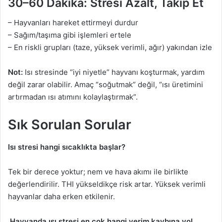
30–60 Dakika: Stresi Azalt, Takip Et
– Hayvanları hareket ettirmeyi durdur
– Sağım/taşıma gibi işlemleri ertele
– En riskli grupları (taze, yüksek verimli, ağır) yakından izle
Not:
Isı stresinde “iyi niyetle” hayvanı koşturmak, yardım
değil zarar olabilir. Amaç “soğutmak” değil, “ısı üretimini
artırmadan ısı atımını kolaylaştırmak”.
Sık Sorulan Sorular
Isı stresi hangi sıcaklıkta başlar?
Tek bir derece yoktur; nem ve hava akımı ile birlikte
değerlendirilir. THI yükseldikçe risk artar. Yüksek verimli
hayvanlar daha erken etkilenir.
Hayvanda ısı stresi en çok hangi verim kaybına yol