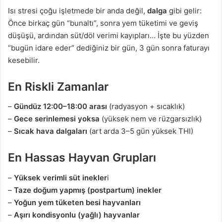
Isı stresi çoğu işletmede bir anda değil,
dalga
gibi gelir:
Önce birkaç gün “bunaltı”, sonra yem tüketimi ve geviş
düşüşü, ardından süt/döl verimi kayıpları… İşte bu yüzden
“bugün idare eder” dediğiniz bir gün, 3 gün sonra faturayı
kesebilir.
En Riskli Zamanlar
–
Gündüz 12:00–18:00 arası
(radyasyon + sıcaklık)
–
Gece serinlemesi yoksa
(yüksek nem ve rüzgarsızlık)
–
Sıcak hava dalgaları
(art arda 3–5 gün yüksek THI)
En Hassas Hayvan Grupları
–
Yüksek verimli süt inekler
i
–
Taze doğum yapmış (postpartum) inekler
–
Yoğun yem tüketen besi hayvanları
–
Aşırı kondisyonlu (yağlı) hayvanlar