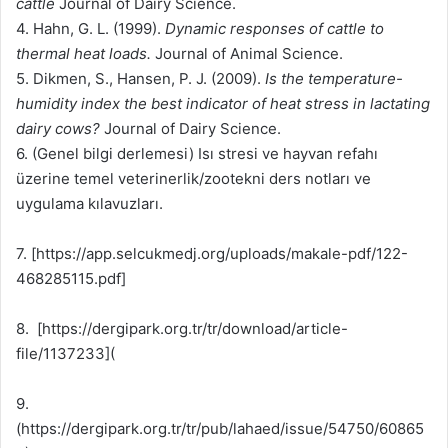
cattle
Journal of Dairy Science.
4. Hahn, G. L. (1999).
Dynamic responses of cattle to
thermal heat loads.
Journal of Animal Science.
5. Dikmen, S., Hansen, P. J. (2009).
Is the temperature-
humidity index the best indicator of heat stress in lactating
dairy cows?
Journal of Dairy Science.
6. (Genel bilgi derlemesi) Isı stresi ve hayvan refahı
üzerine temel veterinerlik/zootekni ders notları ve
uygulama kılavuzları.
7. [https://app.selcukmedj.org/uploads/makale-pdf/122-
468285115.pdf]
8. [https://dergipark.org.tr/tr/download/article-
file/1137233](
9.
(https://dergipark.org.tr/tr/pub/lahaed/issue/54750/60865