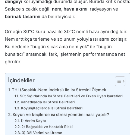
dengeyi
koruyamadığı durumda oluşur. Burada kritik nokta:
Sadece sıcaklık değil,
nem
,
hava akım
ı, radyasyon ve
barınak tasarımı
da belirleyicidir.
Örneğin 30°C kuru hava ile 30°C nemli hava aynı değildir.
Nem arttıkça terleme ve solunum yoluyla ısı atımı zorlaşır.
Bu nedenle “bugün sıcak ama nem yok” ile “bugün
bunaltıcı” arasındaki fark, işletmenin performansında net
görülür.
İçindekiler
THI (Sıcaklık-Nem İndeksi) ile Isı Stresini Ölçmek
Süt Sığırlarında Isı Stresi Belirtileri ve Erken Uyarı İşaretleri
Kanatlılarda Isı Stresi Belirtileri
Koyun/Keçilerde Isı Stresi Belirtileri
Koyun ve keçilerde ısı stresi yönetimi nasıl yapılır?
1) Verim Kaybı
2) Bağışıklık ve Hastalık Riski
3) Döl Verimi ve Üreme