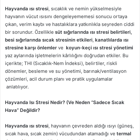
-
Hayvanda ısı stresi
, sıcaklık ve nemin yükselmesiyle
p
hayvanın vücut ısısını dengeleyememesi sonucu ortaya
o
çıkan, verim kaybı ve hastalıklara yatkınlıkla seyreden ciddi
s
bir sorundur. Özellikle
süt sığırlarında ısı stresi belirtileri,
t
besi sığırlarında sıcak stresinin etkileri
,
kanatlılarda ısı
a
stresine karşı önlemler
ve
koyun-keçi ısı stresi yönetimi
g
yaz aylarında işletmelerin kârlılığını doğrudan etkiler. Bu
ö
içerikte; THI (Sıcaklık-Nem İndeksi), belirtiler, riskli
n
dönemler, besleme ve su yönetimi, barınak/ventilasyon
d
çözümleri, acil durum planı ve pratik uygulamalar
e
r
anlatılıyor.
m
e
Hayvanda Isı Stresi Nedir? (Ve Neden “Sadece Sıcak
k
Hava” Değildir?
Hayvanda ısı stresi
, hayvanın çevreden aldığı ısıyı (güneş,
sıcak hava, sıcak zemin) vücudundan atamadığı ve
termal