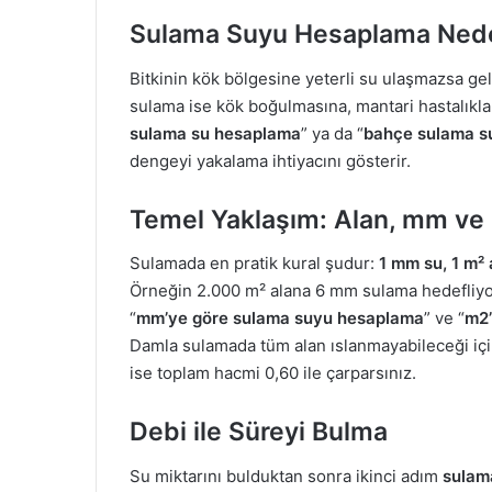
Sulama Suyu Hesaplama Ned
Bitkinin kök bölgesine yeterli su ulaşmazsa ge
sulama ise kök boğulmasına, mantari hastalıkla
sulama su hesaplama
” ya da “
bahçe sulama s
dengeyi yakalama ihtiyacını gösterir.
Temel Yaklaşım: Alan, mm ve Li
Sulamada en pratik kural şudur:
1 mm su, 1 m² 
Örneğin 2.000 m² alana 6 mm sulama hedefliyor
“
mm’ye göre sulama suyu hesaplama
” ve “
m2’
Damla sulamada tüm alan ıslanmayabileceği içi
ise toplam hacmi 0,60 ile çarparsınız.
Debi ile Süreyi Bulma
Su miktarını bulduktan sonra ikinci adım
sulama