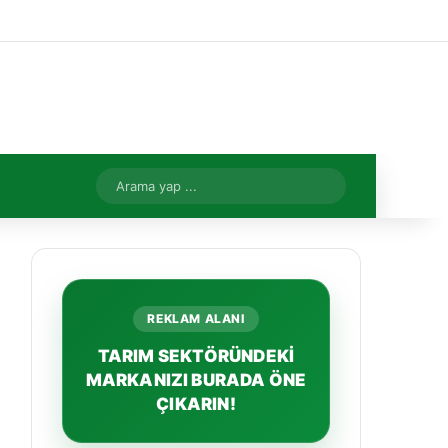
Facebook
X
YouTube
Instagram
Kayıt Ol
Rastgele Makale
Kenar Bölme
Rastgele Makale
Arama
yap
...
REKLAM ALANI
TARIM SEKTÖRÜNDEKİ
MARKANIZI BURADA ÖNE
ÇIKARIN!