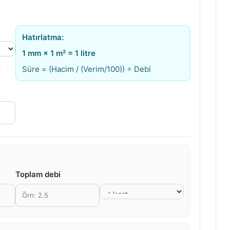
Hatırlatma:
1 mm × 1 m² = 1 litre
k
Süre = (Hacim / (Verim/100)) ÷ Debi
Toplam debi