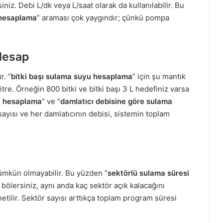
iniz. Debi L/dk veya L/saat olarak da kullanılabilir. Bu
 hesaplama
” araması çok yaygındır; çünkü pompa
 Hesap
r. “
bitki başı sulama suyu hesaplama
” için şu mantık
m litre. Örneğin 800 bitki ve bitki başı 3 L hedefiniz varsa
i hesaplama
” ve “
damlatıcı debisine göre sulama
ayısı ve her damlatıcının debisi, sistemin toplam
mümkün olmayabilir. Bu yüzden “
sektörlü sulama süresi
 bölersiniz, aynı anda kaç sektör açık kalacağını
tilir. Sektör sayısı arttıkça toplam program süresi