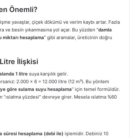
en Önemli?
lişme yavaşlar, çiçek dökümü ve verim kaybı artar. Fazla
ra ve besin yıkanmasına yol açar. Bu yüzden “
damla
u miktarı hesaplama
” gibi aramalar, üreticinin doğru
tre İlişkisi
alanda 1 litre
suya karşılık gelir.
sanız: 2.000 × 6 = 12.000 litre (12 m³). Bu yöntem
ye göre sulama suyu hesaplama
” için temel formüldür.
n “ıslatma yüzdesi” devreye girer. Mesela ıslatma %60
 süresi hesaplama (debi ile)
işlemidir. Debiniz 10