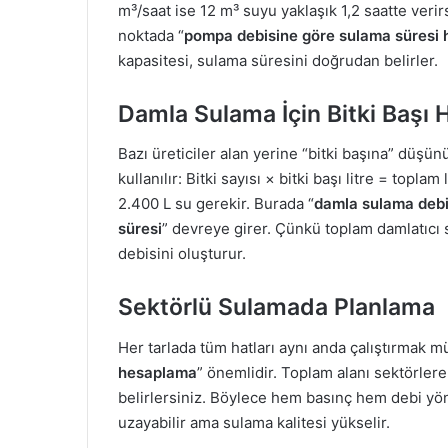
m³/saat ise 12 m³ suyu yaklaşık 1,2 saatte verirs
noktada “
pompa debisine göre sulama süresi
kapasitesi, sulama süresini doğrudan belirler.
Damla Sulama İçin Bitki Başı
Bazı üreticiler alan yerine “bitki başına” düşünü
kullanılır: Bitki sayısı × bitki başı litre = topla
2.400 L su gerekir. Burada “
damla sulama deb
süresi
” devreye girer. Çünkü toplam damlatıcı s
debisini oluşturur.
Sektörlü Sulamada Planlama
Her tarlada tüm hatları aynı anda çalıştırmak 
hesaplama
” önemlidir. Toplam alanı sektörlere
belirlersiniz. Böylece hem basınç hem debi yöne
uzayabilir ama sulama kalitesi yükselir.