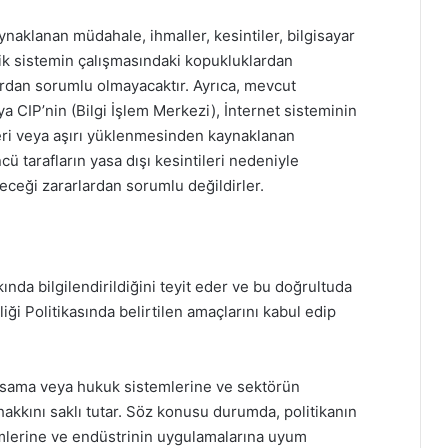
ynaklanan müdahale, ihmaller, kesintiler, bilgisayar
onik sistemin çalışmasındaki kopukluklardan
ardan sorumlu olmayacaktır. Ayrıca, mevcut
ya CIP’nin (Bilgi İşlem Merkezi), İnternet sisteminin
leri veya aşırı yüklenmesinden kaynaklanan
ü tarafların yasa dışı kesintileri nedeniyle
ceği zararlardan sorumlu değildirler.
kında bilgilendirildiğini teyit eder ve bu doğrultuda
iliği Politikasında belirtilen amaçlarını kabul edip
 yasama veya hukuk sistemlerine ve sektörün
akkını saklı tutar. Söz konusu durumda, politikanın
mlerine ve endüstrinin uygulamalarına uyum