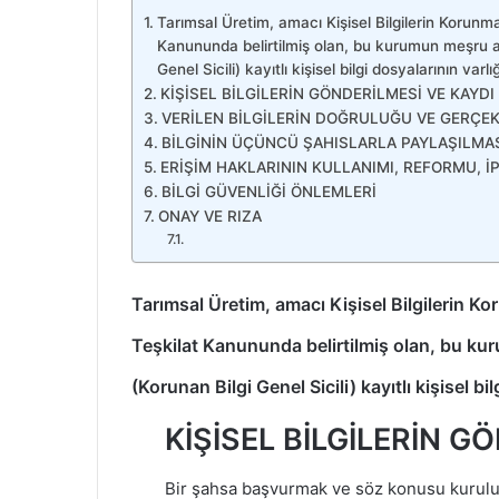
Tarımsal Üretim, amacı Kişisel Bilgilerin Korunması
Kanununda belirtilmiş olan, bu kurumun meşru am
Genel Sicili) kayıtlı kişisel bilgi dosyalarının varlığ
KİŞİSEL BİLGİLERİN GÖNDERİLMESİ VE KAYDI
VERİLEN BİLGİLERİN DOĞRULUĞU VE GERÇEK
BİLGİNİN ÜÇÜNCÜ ŞAHISLARLA PAYLAŞILMA
ERİŞİM HAKLARININ KULLANIMI, REFORMU, İPT
BİLGİ GÜVENLİĞİ ÖNLEMLERİ
ONAY VE RIZA
Tarımsal Üretim, amacı Kişisel Bilgilerin Kor
Teşkilat Kanununda belirtilmiş olan, bu ku
(Korunan Bilgi Genel Sicili) kayıtlı kişisel bil
KİŞİSEL BİLGİLERİN G
Bir şahsa başvurmak ve söz konusu kuruluş 