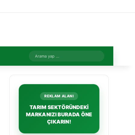
Facebook
X
YouTube
Instagram
Kayıt Ol
Rastgele Makale
Kenar Bölme
Rastgele Makale
Arama
yap
...
REKLAM ALANI
TARIM SEKTÖRÜNDEKİ
MARKANIZI BURADA ÖNE
ÇIKARIN!