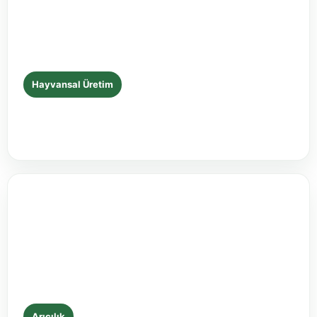
Hayvansal Üretim
Yazın Mastitis Riskini Azaltma Rehberi
10 Temmuz 2026 • 12 dakikalık okuma
Arıcılık