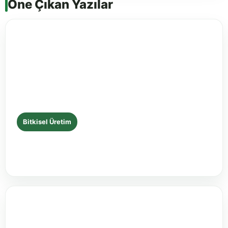
Öne Çıkan Yazılar
Bitkisel Üretim
Mısırda İkinci Çapa ve Azot Gübreleme
1 Haziran 2026 • 13 dakikalık okuma