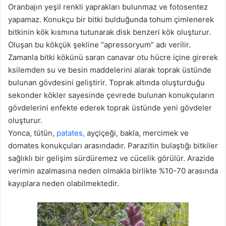
Oranbajın yeşil renkli yaprakları bulunmaz ve fotosentez
yapamaz. Konukçu bir bitki bulduğunda tohum çimlenerek
bitkinin kök kısmına tutunarak disk benzeri kök oluşturur.
Oluşan bu kökçük şekline “apressoryum” adı verilir.
Zamanla bitki kökünü saran canavar otu hücre içine girerek
ksilemden su ve besin maddelerini alarak toprak üstünde
bulunan gövdesini geliştirir. Toprak altında oluşturduğu
sekonder kökler sayesinde çevrede bulunan konukçuların
gövdelerini enfekte ederek toprak üstünde yeni gövdeler
oluşturur.
Yonca, tütün,
patates,
ayçiçeği, bakla, mercimek ve
domates konukçuları arasındadır. Parazitin bulaştığı bitkiler
sağlıklı bir gelişim sürdüremez ve cücelik görülür. Arazide
verimin azalmasına neden olmakla birlikte %10-70 arasında
kayıplara neden olabilmektedir.