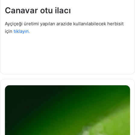
Canavar otu ilacı
Ayçiçeği üretimi yapılan arazide kullanılabilecek herbisit
için
tıklayın.
Y
a
p
r
a
k
G
ü