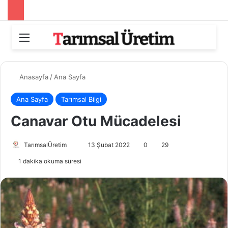
Menü
Aram
Anasayfa
/
Ana Sayfa
Ana Sayfa
Tarımsal Bilgi
Canavar Otu Mücadelesi
TarımsalÜretim
B
13 Şubat 2022
0
29
i
1 dakika okuma süresi
r
e
-
p
o