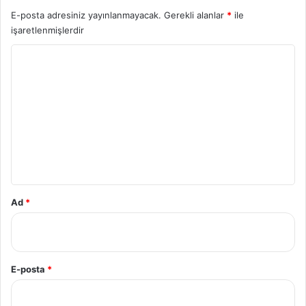
E-posta adresiniz yayınlanmayacak.
Gerekli alanlar
*
ile
işaretlenmişlerdir
Y
o
r
u
m
*
Ad
*
E-posta
*