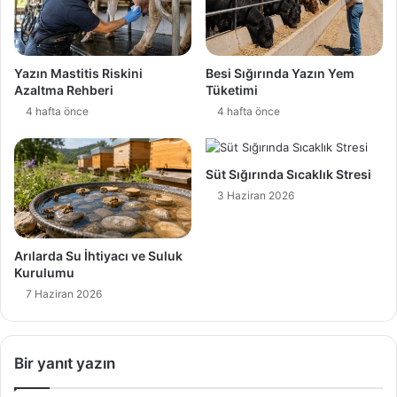
e
s
i
Yazın Mastitis Riskini
Besi Sığırında Yazın Yem
Azaltma Rehberi
Tüketimi
4 hafta önce
4 hafta önce
Süt Sığırında Sıcaklık Stresi
3 Haziran 2026
Arılarda Su İhtiyacı ve Suluk
Kurulumu
7 Haziran 2026
Bir yanıt yazın