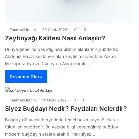
TarımsalÜretim
20 Ocak 2022
0
3
Zeytinyağı Kalitesi Nasıl Anlaşılır?
Dünya geneline bakıldığında üretim alanlarının yüzde 95’i
Akdeniz Havzasında yer alan zeytinin anavatanı Yukarı
Mezopotamya ve Güney ön Asya olarak…
Devamını Oku »
TarımsalÜretim
19 Ocak 2022
0
0
Siyez Buğdayı Nedir? Faydaları Nelerdir?
Buğday dünyanın heryerinde temel besin kaynağı olarak
tüketilen maddedir. Bu yazıda bilgi vereceğimiz buğday
modern buğdayın atası olarak bilinen siyez…