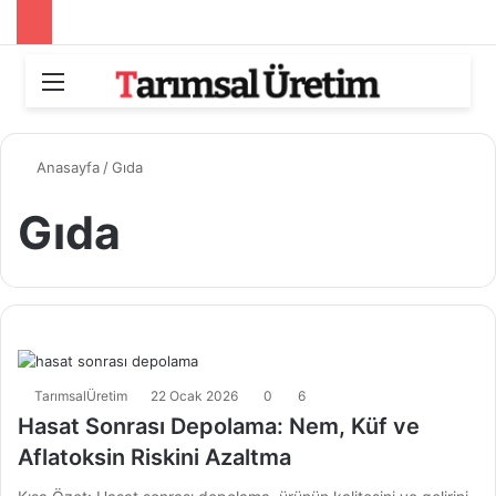
Menü
Aram
Anasayfa
/
Gıda
Gıda
TarımsalÜretim
22 Ocak 2026
0
6
Hasat Sonrası Depolama: Nem, Küf ve
Aflatoksin Riskini Azaltma