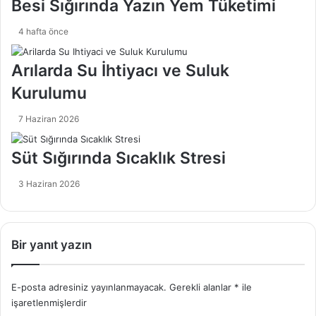
Besi Sığırında Yazın Yem Tüketimi
k
a
t
Ç
4 hafta önce
e
o
n
k
İ
V
Arılarda Su İhtiyacı ve Suluk
ş
e
Kurulumu
e
r
Y
i
7 Haziran 2026
a
m
r
m
ı
i
Süt Sığırında Sıcaklık Stresi
y
?
o
3 Haziran 2026
r
m
u
?
Bir yanıt yazın
(
M
a
E-posta adresiniz yayınlanmayacak.
Gerekli alanlar
*
ile
l
işaretlenmişlerdir