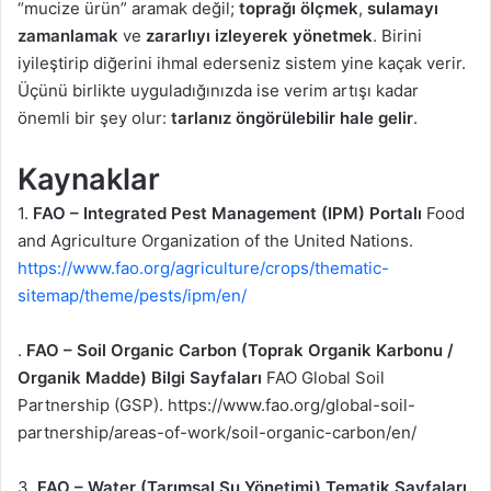
“mucize ürün” aramak değil;
toprağı ölçmek
,
sulamayı
zamanlamak
ve
zararlıyı izleyerek yönetmek
. Birini
iyileştirip diğerini ihmal ederseniz sistem yine kaçak verir.
Üçünü birlikte uyguladığınızda ise verim artışı kadar
önemli bir şey olur:
tarlanız öngörülebilir hale gelir
.
Kaynaklar
1.
FAO – Integrated Pest Management (IPM) Portalı
Food
and Agriculture Organization of the United Nations.
https://www.fao.org/agriculture/crops/thematic-
sitemap/theme/pests/ipm/en/
.
FAO – Soil Organic Carbon (Toprak Organik Karbonu /
Organik Madde) Bilgi Sayfaları
FAO Global Soil
Partnership (GSP). https://www.fao.org/global-soil-
partnership/areas-of-work/soil-organic-carbon/en/
3.
FAO – Water (Tarımsal Su Yönetimi) Tematik Sayfaları