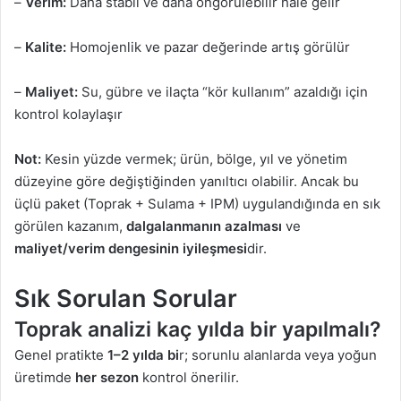
–
Verim:
Daha stabil ve daha öngörülebilir hale gelir
–
Kalite:
Homojenlik ve pazar değerinde artış görülür
–
Maliyet:
Su, gübre ve ilaçta “kör kullanım” azaldığı için
kontrol kolaylaşır
Not:
Kesin yüzde vermek; ürün, bölge, yıl ve yönetim
düzeyine göre değiştiğinden yanıltıcı olabilir. Ancak bu
üçlü paket (Toprak + Sulama + IPM) uygulandığında en sık
görülen kazanım,
dalgalanmanın azalması
ve
maliyet/verim dengesinin iyileşmesi
dir.
Sık Sorulan Sorular
Toprak analizi kaç yılda bir yapılmalı?
Genel pratikte
1–2 yılda bi
r; sorunlu alanlarda veya yoğun
üretimde
her sezon
kontrol önerilir.