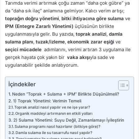
Tarımda verimi artırmak çoğu zaman “daha çok gübre” ya
p
da “daha sık ilaç” anlamına gelmiyor. Kalıcı verim artışı;
o
toprağın doğru yönetimi
,
bitki ihtiyacına göre sulama
ve
s
IPM (Entegre Zararlı Yönetimi)
üçlüsünün birlikte
t
uygulanmasıyla gelir. Bu yazıda,
toprak analizi
,
damla
a
sulama planı
,
tuzak/izleme
,
ekonomik zarar eşiği
ve
g
seçici mücadele
adımlarını, verimi artıran 3 uygulama ile
ö
gerçek hayata çok yakın bir
vaka akışı
yla sade ve
n
uygulanabilir şekilde anlatıyorum.
d
e
r
İçindekiler
m
Neden “Toprak + Sulama + IPM” Birlikte Düşünülmeli?
e
1) Toprak Yönetimi: Verimin Temeli
k
Toprak analizi nasıl yapılır ve ne işe yarar?
Organik maddeyi artırmanın en etkili yolları
2) Sulama Yönetimi: Suyu Değil, Zamanlamayı İyileştirin
Sulama programı nasıl hazırlanır (bitkiye göre)?
Damla sulama ile su tasarrufu nasıl yapılır?
Tensiyometre ile sulama zamanı nasıl belirlenir?