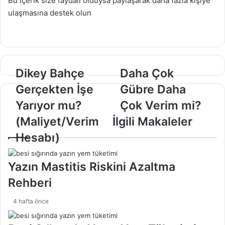
Bu içerik size faydalı olduysa paylaşarak daha fazla kişiye
ulaşmasına destek olun
D
Dikey Bahçe
D
Daha Çok
i
a
Gerçekten İşe
Gübre Daha
k
h
e
a
Yarıyor mu?
Çok Verim mi?
y
Ç
(Maliyet/Verim
İlgili Makaleler
B
o
a
k
Hesabı)
h
G
ç
ü
Yazın Mastitis Riskini Azaltma
e
b
G
r
Rehberi
e
e
r
D
4 hafta önce
ç
a
e
h