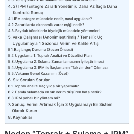
3) IPM (Entegre Zararlı Yönetimi): Daha Az İlaçla Daha
Kontrollü Sonuç
IPM entegre mücadele nedir, nasıl uygulanır?
Zararlılarda ekonomik zarar eşiği nedir?
Faydalı böceklerle biyolojik mücadele yöntemleri
Vaka Çalışması (Anonimleştirilmiş / Temsili): Üç
Uygulamayla 1 Sezonda Verim ve Kalite Artışı
Başlangıç Durumu (Sezon Öncesi)
Uygulama 1: Toprak Analizi ve Düzeltici Plan
Uygulama 2: Sulama Zamanlamasının İyileştirilmesi
Uygulama 3: IPM ile İlaçlamanın “Takvimden” Çıkması
Vakanın Genel Kazanımı (Özet)
Sık Sorulan Sorular
Toprak analizi kaç yılda bir yapılmalı?
Damla sulamada en sık verim düşüren hata nedir?
IPM pahalı bir yöntem mi?
Sonuç: Verimi Artırmak İçin 3 Uygulamayı Bir Sistem
Olarak Kurun
Kaynaklar
Neden “Toprak + Sulama + IPM”