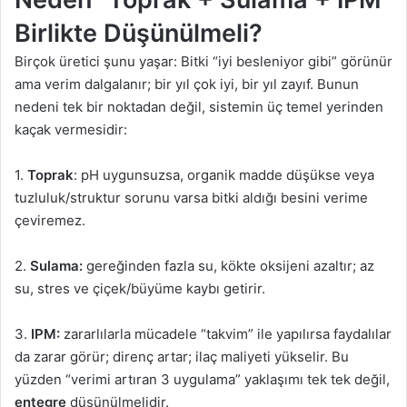
Birlikte Düşünülmeli?
Birçok üretici şunu yaşar: Bitki “iyi besleniyor gibi” görünür
ama verim dalgalanır; bir yıl çok iyi, bir yıl zayıf. Bunun
nedeni tek bir noktadan değil, sistemin üç temel yerinden
kaçak vermesidir:
1.
Toprak
: pH uygunsuzsa, organik madde düşükse veya
tuzluluk/struktur sorunu varsa bitki aldığı besini verime
çeviremez.
2.
Sulama:
gereğinden fazla su, kökte oksijeni azaltır; az
su, stres ve çiçek/büyüme kaybı getirir.
3.
IPM:
zararlılarla mücadele “takvim” ile yapılırsa faydalılar
da zarar görür; direnç artar; ilaç maliyeti yükselir. Bu
yüzden “verimi artıran 3 uygulama” yaklaşımı tek tek değil,
entegre
düşünülmelidir.