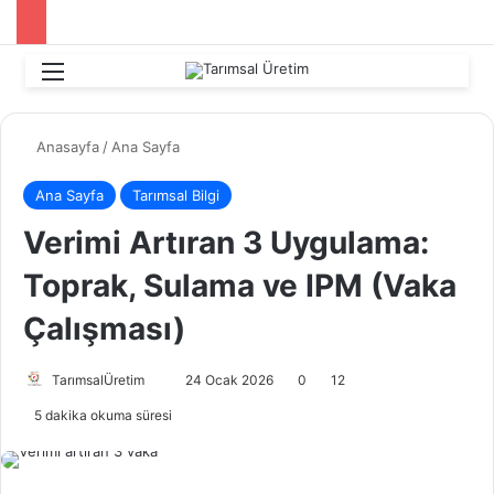
Menü
Aram
Anasayfa
/
Ana Sayfa
Ana Sayfa
Tarımsal Bilgi
Verimi Artıran 3 Uygulama:
Toprak, Sulama ve IPM (Vaka
Çalışması)
TarımsalÜretim
B
24 Ocak 2026
0
12
i
5 dakika okuma süresi
r
e
-