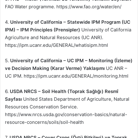
FAO Water programme. https://www.fao.org/water/en/
4.
University of California – Statewide IPM Program (UC
IPM) – IPM Principles (Prensipler)
University of California
Agriculture and Natural Resources (UC ANR).
https://ipm.ucanr.edu/GENERAL/whatisipm.html
5.
University of California – UC IPM – Monitoring (İzleme)
ve Decision Making (Karar Verme) Yaklaşımı
UC ANR –
UC IPM. https://ipm.ucanr.edu/GENERAL/monitoring.html
6.
USDA NRCS – Soil Health (Toprak Sağlığı) Resmî
Sayfası
United States Department of Agriculture, Natural
Resources Conservation Service.
https://www.nrcs.usda.gov/conservation-basics/natural-
resource-concerns/soils/soil-health
7.
USDA NRCS – Cover Crops (Örtü Bitkileri) ve Toprak