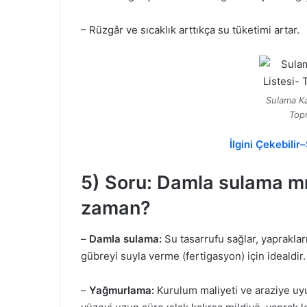
– Rüzgâr ve sıcaklık arttıkça su tüketimi artar.
Sulama Kar
Top
İlgini Çekebili
5) Soru: Damla sulama m
zaman?
–
Damla sulama:
Su tasarrufu sağlar, yaprakları 
gübreyi suyla verme (fertigasyon) için idealdir.
–
Yağmurlama:
Kurulum maliyeti ve araziye uyu