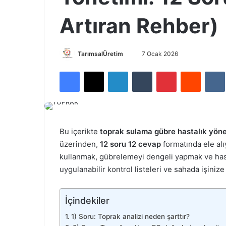
Artıran Rehber)
TarımsalÜretim
B
7 Ocak 2026
i
Facebook
X
LinkedIn
Tumblr
Pinterest
Reddit
VK
r
e
-
p
o
Bu içerikte
toprak sulama gübre hastalık yöne
s
üzerinden,
12 soru 12 cevap
formatında ele al
t
kullanmak, gübrelemeyi dengeli yapmak ve ha
a
uygulanabilir kontrol listeleri ve sahada işinize
g
ö
n
İçindekiler
d
1) Soru: Toprak analizi neden şarttır?
e