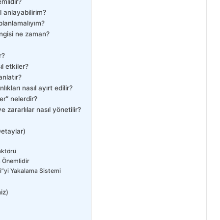
mlidir?
l anlayabilirim?
 planlamalıyım?
ngisi ne zaman?
r?
 etkiler?
nlatır?
kları nasıl ayırt edilir?
er” nelerdir?
 zararlılar nasıl yönetilir?
etaylar)
aktörü
 Önemlidir
ti”yi Yakalama Sistemi
iz)