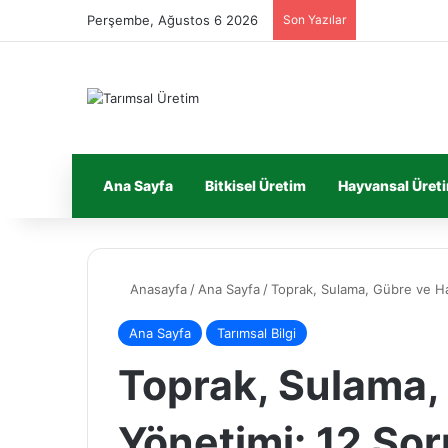
Perşembe, Ağustos 6 2026
Son Yazılar
Ana Sayfa
Bitkisel Üretim
Hayvansal Üret
Anasayfa
/
Ana Sayfa
/
Toprak, Sulama, Gübre ve Ha
Ana Sayfa
Tarımsal Bilgi
Toprak, Sulama,
Yönetimi: 12 Sor