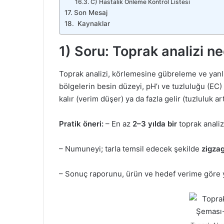
C) Hastalık Önleme Kontrol Listesi
Son Mesaj
Kaynaklar
1) Soru: Toprak analizi ne
Toprak analizi, körlemesine gübreleme ve yanlış 
bölgelerin besin düzeyi, pH’ı ve tuzluluğu (EC) 
kalır (verim düşer) ya da fazla gelir (tuzluluk ar
Pratik öneri:
– En az
2–3 yılda bir
toprak analiz
– Numuneyi; tarla temsil edecek şekilde
zigza
– Sonuç raporunu, ürün ve hedef verime göre 