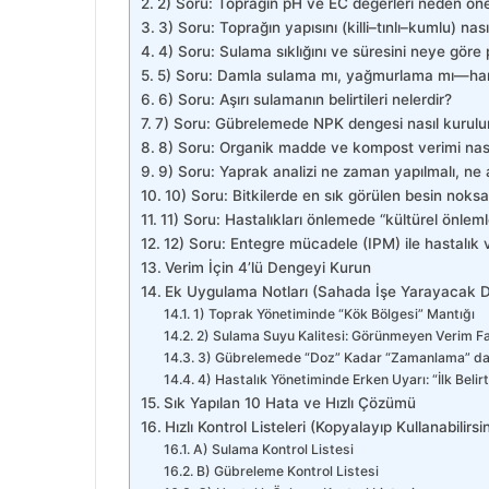
2) Soru: Toprağın pH ve EC değerleri neden öne
r
3) Soru: Toprağın yapısını (killi–tınlı–kumlu) nası
m
4) Soru: Sulama sıklığını ve süresini neye göre
e
5) Soru: Damla sulama mı, yağmurlama mı—ha
k
6) Soru: Aşırı sulamanın belirtileri nelerdir?
7) Soru: Gübrelemede NPK dengesi nasıl kurulu
8) Soru: Organik madde ve kompost verimi nasıl
9) Soru: Yaprak analizi ne zaman yapılmalı, ne a
10) Soru: Bitkilerde en sık görülen besin noksanlı
11) Soru: Hastalıkları önlemede “kültürel önleml
12) Soru: Entegre mücadele (IPM) ile hastalık ve
Verim İçin 4’lü Dengeyi Kurun
Ek Uygulama Notları (Sahada İşe Yarayacak D
1) Toprak Yönetiminde “Kök Bölgesi” Mantığı
2) Sulama Suyu Kalitesi: Görünmeyen Verim F
3) Gübrelemede “Doz” Kadar “Zamanlama” da
4) Hastalık Yönetiminde Erken Uyarı: “İlk Belir
Sık Yapılan 10 Hata ve Hızlı Çözümü
Hızlı Kontrol Listeleri (Kopyalayıp Kullanabilirsin
A) Sulama Kontrol Listesi
B) Gübreleme Kontrol Listesi