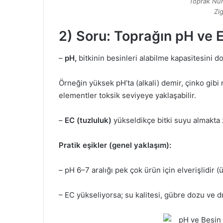
Toprak Nu
Zi
2) Soru: Toprağın pH ve 
–
pH,
bitkinin besinleri alabilme kapasitesini d
Örneğin yüksek pH’ta (alkali) demir, çinko gibi 
elementler toksik seviyeye yaklaşabilir.
–
EC (tuzluluk)
yükseldikçe bitki suyu almakta z
Pratik eşikler (genel yaklaşım):
– pH 6–7 aralığı pek çok ürün için elverişlidir (
– EC yükseliyorsa; su kalitesi, gübre dozu ve d