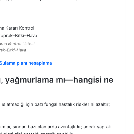
arı Kontrol Listesi-
rak–Bitki–Hava
r–Sulama planı hesaplama
ı, yağmurlama mı—hangisi ne
ıslatmadığı için bazı fungal hastalık risklerini azaltır;
m açısından bazı alanlarda avantajlıdır; ancak yaprak