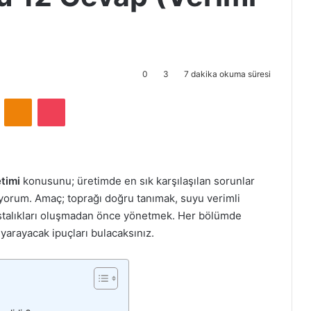
0
3
7 dakika okuma süresi
ontakte
Odnoklassniki
Pocket
timi
konusunu; üretimde en sık karşılaşılan sorunlar
ıyorum. Amaç; toprağı doğru tanımak, suyu verimli
stalıkları oluşmadan önce yönetmek. Her bölümde
 yarayacak ipuçları bulacaksınız.