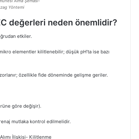
munesi Alma Şeması-
gzag Yöntemi
EC değerleri neden önemlidir?
oğrudan etkiler.
mikro elementler kilitlenebilir; düşük pH’ta ise bazı
orlanır; özellikle fide döneminde gelişme geriler.
ürüne göre değişir).
renaj mutlaka kontrol edilmelidir.