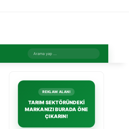
Facebook
X
YouTube
Instagram
Kayıt Ol
Rastgele Makale
Kenar Bölme
Rastgele Makale
Arama
yap
...
REKLAM ALANI
TARIM SEKTÖRÜNDEKİ
MARKANIZI BURADA ÖNE
ÇIKARIN!