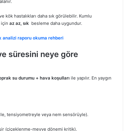
lanır.
ve kök hastalıkları daha sık görülebilir. Kumlu
 için
az az, sık
besleme daha uygundur.
ak analizi raporu okuma rehberi
 ve süresini neye göre
 toprak su durumu + hava koşulları
ile yapılır. En yaygın
elle, tensiyometreyle veya nem sensörüyle).
şir (çiçeklenme-meyve dönemi kritik).