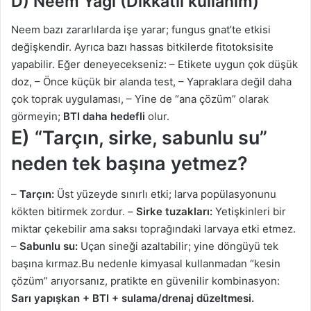
D) Neem Yağı (Dikkatli kullanım)
Neem bazı zararlılarda işe yarar; fungus gnat’te etkisi
değişkendir. Ayrıca bazı hassas bitkilerde fitotoksisite
yapabilir. Eğer deneyecekseniz: – Etikete uygun çok düşük
doz, – Önce küçük bir alanda test, – Yapraklara değil daha
çok toprak uygulaması, – Yine de “ana çözüm” olarak
görmeyin;
BTI daha hedefli
olur.
E) “Tarçın, sirke, sabunlu su”
neden tek başına yetmez?
–
Tarçın:
Üst yüzeyde sınırlı etki; larva popülasyonunu
kökten bitirmek zordur. –
Sirke tuzakları:
Yetişkinleri bir
miktar çekebilir ama saksı toprağındaki larvaya etki etmez.
–
Sabunlu su:
Uçan sineği azaltabilir; yine döngüyü tek
başına kırmaz.Bu nedenle kimyasal kullanmadan “kesin
çözüm” arıyorsanız, pratikte en güvenilir kombinasyon:
Sarı yapışkan + BTI + sulama/drenaj düzeltmesi.