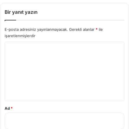
Bir yanıt yazın
E-posta adresiniz yayınlanmayacak.
Gerekli alanlar
*
ile
işaretlenmişlerdir
Y
o
r
u
m
*
Ad
*