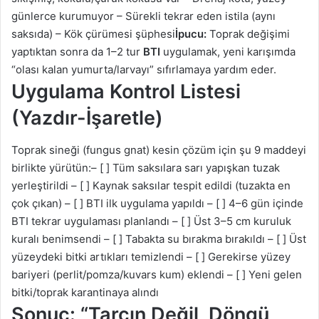
günlerce kurumuyor – Sürekli tekrar eden istila (aynı
saksıda) – Kök çürümesi şüphesi
İpucu:
Toprak değişimi
yaptıktan sonra da 1–2 tur
BTI
uygulamak, yeni karışımda
“olası kalan yumurta/larvayı” sıfırlamaya yardım eder.
Uygulama Kontrol Listesi
(Yazdır-İşaretle)
Toprak sineği (fungus gnat) kesin çözüm için şu 9 maddeyi
birlikte yürütün:– [ ] Tüm saksılara sarı yapışkan tuzak
yerleştirildi – [ ] Kaynak saksılar tespit edildi (tuzakta en
çok çıkan) – [ ] BTI ilk uygulama yapıldı – [ ] 4–6 gün içinde
BTI tekrar uygulaması planlandı – [ ] Üst 3–5 cm kuruluk
kuralı benimsendi – [ ] Tabakta su bırakma bırakıldı – [ ] Üst
yüzeydeki bitki artıkları temizlendi – [ ] Gerekirse yüzey
bariyeri (perlit/pomza/kuvars kum) eklendi – [ ] Yeni gelen
bitki/toprak karantinaya alındı
Sonuç: “Tarçın Değil, Döngü