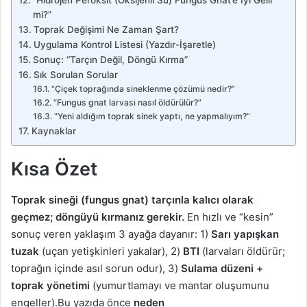
“Hidrojen Peroksit (Oksijenli Su) Fungus Gnat’e İyi Gelir
mi?”
Toprak Değişimi Ne Zaman Şart?
Uygulama Kontrol Listesi (Yazdır-İşaretle)
Sonuç: “Tarçın Değil, Döngü Kırma”
Sık Sorulan Sorular
“Çiçek toprağında sineklenme çözümü nedir?”
“Fungus gnat larvası nasıl öldürülür?”
“Yeni aldığım toprak sinek yaptı, ne yapmalıyım?”
Kaynaklar
Kısa Özet
Toprak sineği (fungus gnat) tarçınla kalıcı olarak
geçmez; döngüyü kırmanız gerekir.
En hızlı ve “kesin”
sonuç veren yaklaşım 3 ayağa dayanır: 1)
Sarı yapışkan
tuzak
(uçan yetişkinleri yakalar), 2)
BTI
(larvaları öldürür;
toprağın içinde asıl sorun odur), 3)
Sulama düzeni +
toprak yönetimi
(yumurtlamayı ve mantar oluşumunu
engeller).Bu yazıda önce
neden