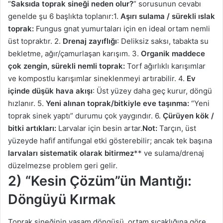
“
Saksıda toprak sineği neden olur?
” sorusunun cevabı
genelde şu 6 başlıkta toplanır:1.
Aşırı sulama / sürekli ıslak
toprak:
Fungus gnat yumurtaları için en ideal ortam nemli
üst topraktır. 2.
Drenaj zayıflığı
: Deliksiz saksı, tabakta su
bekletme, ağır/çamurlaşan karışım. 3.
Organik maddece
çok zengin, sürekli nemli toprak:
Torf ağırlıklı karışımlar
ve kompostlu karışımlar sineklenmeyi artırabilir. 4.
Ev
içinde düşük hava akışı
: Üst yüzey daha geç kurur, döngü
hızlanır. 5.
Yeni alınan toprak/bitkiyle eve taşınma:
“Yeni
toprak sinek yaptı” durumu çok yaygındır. 6.
Çürüyen kök /
bitki artıkları:
Larvalar için besin artar.
Not:
Tarçın, üst
yüzeyde hafif antifungal etki gösterebilir; ancak tek başına
larvaları sistematik olarak bitirmez
** ve sulama/drenaj
düzelmezse problem geri gelir.
2) “Kesin Çözüm”ün Mantığı:
Döngüyü Kırmak
Toprak sineğinin yaşam döngüsü, ortam sıcaklığına göre