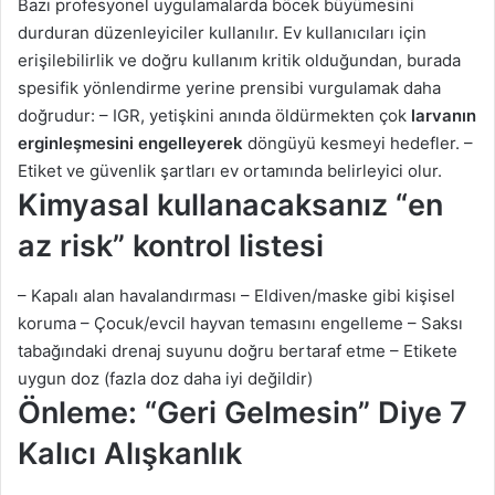
Bazı profesyonel uygulamalarda böcek büyümesini
durduran düzenleyiciler kullanılır. Ev kullanıcıları için
erişilebilirlik ve doğru kullanım kritik olduğundan, burada
spesifik yönlendirme yerine prensibi vurgulamak daha
doğrudur: – IGR, yetişkini anında öldürmekten çok
larvanın
erginleşmesini engelleyerek
döngüyü kesmeyi hedefler. –
Etiket ve güvenlik şartları ev ortamında belirleyici olur.
Kimyasal kullanacaksanız “en
az risk” kontrol listesi
– Kapalı alan havalandırması – Eldiven/maske gibi kişisel
koruma – Çocuk/evcil hayvan temasını engelleme – Saksı
tabağındaki drenaj suyunu doğru bertaraf etme – Etikete
uygun doz (fazla doz daha iyi değildir)
Önleme: “Geri Gelmesin” Diye 7
Kalıcı Alışkanlık