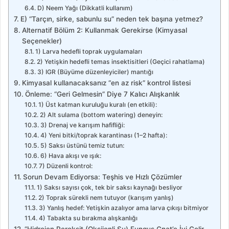
D) Neem Yağı (Dikkatli kullanım)
E) “Tarçın, sirke, sabunlu su” neden tek başına yetmez?
Alternatif Bölüm 2: Kullanmak Gerekirse (Kimyasal
Seçenekler)
1) Larva hedefli toprak uygulamaları
2) Yetişkin hedefli temas insektisitleri (Geçici rahatlama)
3) IGR (Büyüme düzenleyiciler) mantığı
Kimyasal kullanacaksanız “en az risk” kontrol listesi
Önleme: “Geri Gelmesin” Diye 7 Kalıcı Alışkanlık
1) Üst katman kuruluğu kuralı (en etkili):
2) Alt sulama (bottom watering) deneyin:
3) Drenaj ve karışım hafifliği:
4) Yeni bitki/toprak karantinası (1–2 hafta):
5) Saksı üstünü temiz tutun:
6) Hava akışı ve ışık:
7) Düzenli kontrol:
Sorun Devam Ediyorsa: Teşhis ve Hızlı Çözümler
1) Saksı sayısı çok, tek bir saksı kaynağı besliyor
2) Toprak sürekli nem tutuyor (karışım yanlış)
3) Yanlış hedef: Yetişkin azalıyor ama larva çıkışı bitmiyor
4) Tabakta su bırakma alışkanlığı