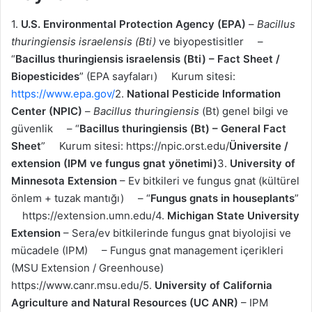
1.
U.S. Environmental Protection Agency (EPA)
–
Bacillus
thuringiensis israelensis (Bti)
ve biyopestisitler
–
“
Bacillus thuringiensis israelensis (Bti) – Fact Sheet /
Biopesticides
” (EPA sayfaları)
Kurum sitesi:
https://www.epa.gov/
2.
National Pesticide Information
Center (NPIC)
–
Bacillus thuringiensis
(Bt) genel bilgi ve
güvenlik
– “
Bacillus thuringiensis (Bt) – General Fact
Sheet
”
Kurum sitesi: https://npic.orst.edu/
Üniversite /
extension (IPM ve fungus gnat yönetimi)
3.
University of
Minnesota Extension
– Ev bitkileri ve fungus gnat (kültürel
önlem + tuzak mantığı)
– “
Fungus gnats in houseplants
”
https://extension.umn.edu/4.
Michigan State University
Extension
– Sera/ev bitkilerinde fungus gnat biyolojisi ve
mücadele (IPM)
– Fungus gnat management içerikleri
(MSU Extension / Greenhouse)
https://www.canr.msu.edu/5.
University of California
Agriculture and Natural Resources (UC ANR)
– IPM