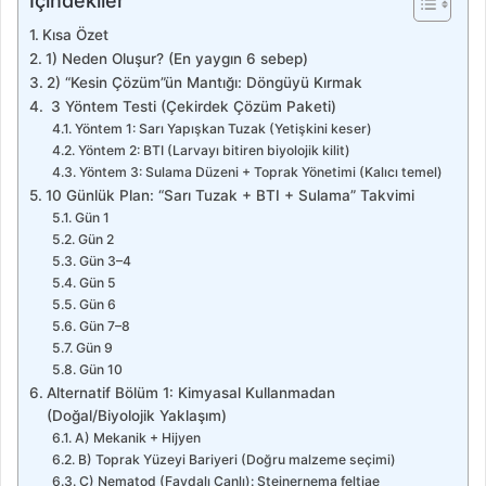
İçindekiler
Kısa Özet
1) Neden Oluşur? (En yaygın 6 sebep)
2) “Kesin Çözüm”ün Mantığı: Döngüyü Kırmak
3 Yöntem Testi (Çekirdek Çözüm Paketi)
Yöntem 1: Sarı Yapışkan Tuzak (Yetişkini keser)
Yöntem 2: BTI (Larvayı bitiren biyolojik kilit)
Yöntem 3: Sulama Düzeni + Toprak Yönetimi (Kalıcı temel)
10 Günlük Plan: “Sarı Tuzak + BTI + Sulama” Takvimi
Gün 1
Gün 2
Gün 3–4
Gün 5
Gün 6
Gün 7–8
Gün 9
Gün 10
Alternatif Bölüm 1: Kimyasal Kullanmadan
(Doğal/Biyolojik Yaklaşım)
A) Mekanik + Hijyen
B) Toprak Yüzeyi Bariyeri (Doğru malzeme seçimi)
C) Nematod (Faydalı Canlı): Steinernema feltiae