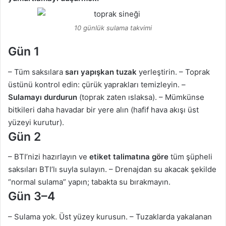
10 günlük sulama takvimi
Gün 1
– Tüm saksılara
sarı yapışkan tuzak
yerleştirin. – Toprak
üstünü kontrol edin: çürük yaprakları temizleyin. –
Sulamayı durdurun
(toprak zaten ıslaksa). – Mümkünse
bitkileri daha havadar bir yere alın (hafif hava akışı üst
yüzeyi kurutur).
Gün 2
– BTI’nizi hazırlayın ve
etiket talimatına göre
tüm şüpheli
saksıları BTI’lı suyla sulayın. – Drenajdan su akacak şekilde
“normal sulama” yapın; tabakta su bırakmayın.
Gün 3–4
– Sulama yok. Üst yüzey kurusun. – Tuzaklarda yakalanan