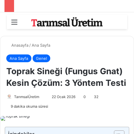
Menü
Arama
Anasayfa
/
Ana Sayfa
Ana Sayfa
Genel
Toprak Sineği (Fungus Gnat)
Kesin Çözüm: 3 Yöntem Testi
Bir
TarımsalÜretim
22 Ocak 2026
0
32
e-
9 dakika okuma süresi
posta
göndermek