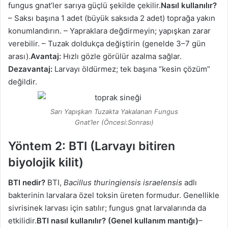
fungus gnat’ler sarıya güçlü şekilde çekilir.
Nasıl kullanılır?
– Saksı başına 1 adet (büyük saksıda 2 adet) toprağa yakın
konumlandırın. – Yapraklara değdirmeyin; yapışkan zarar
verebilir. – Tuzak doldukça değiştirin (genelde 3–7 gün
arası).
Avantaj:
Hızlı gözle görülür azalma sağlar.
Dezavantaj:
Larvayı öldürmez; tek başına “kesin çözüm”
değildir.
Sarı Yapışkan Tuzakta Yakalanan Fungus
Gnat’ler (Öncesi:Sonrası)
Yöntem 2: BTI (Larvayı bitiren
biyolojik kilit)
BTI nedir?
BTI,
Bacillus thuringiensis israelensis
adlı
bakterinin larvalara özel toksin üreten formudur. Genellikle
sivrisinek larvası için satılır; fungus gnat larvalarında da
etkilidir.
BTI nasıl kullanılır? (Genel kullanım mantığı)
–