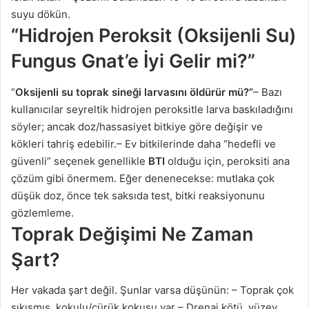
suyu dökün.
“Hidrojen Peroksit (Oksijenli Su)
Fungus Gnat’e İyi Gelir mi?”
“
Oksijenli su toprak sineği larvasını öldürür mü?”
– Bazı
kullanıcılar seyreltik hidrojen peroksitle larva baskıladığını
söyler; ancak doz/hassasiyet bitkiye göre değişir ve
kökleri tahriş edebilir.– Ev bitkilerinde daha “hedefli ve
güvenli” seçenek genellikle
BTI
olduğu için, peroksiti ana
çözüm gibi önermem. Eğer denenecekse: mutlaka çok
düşük doz, önce tek saksıda test, bitki reaksiyonunu
gözlemleme.
Toprak Değişimi Ne Zaman
Şart?
Her vakada şart değil. Şunlar varsa düşünün: – Toprak çok
sıkışmış, kokulu/çürük kokusu var – Drenaj kötü, yüzey