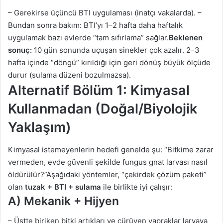
– Gerekirse üçüncü BTI uygulaması (inatçı vakalarda). –
Bundan sonra bakım: BTI’yı 1–2 hafta daha haftalık
uygulamak bazı evlerde “tam sıfırlama” sağlar.
Beklenen
sonuç:
10 gün sonunda uçuşan sinekler çok azalır. 2–3
hafta içinde “döngü” kırıldığı için geri dönüş büyük ölçüde
durur (sulama düzeni bozulmazsa).
Alternatif Bölüm 1: Kimyasal
Kullanmadan (Doğal/Biyolojik
Yaklaşım)
Kimyasal istemeyenlerin hedefi genelde şu: “Bitkime zarar
vermeden, evde güvenli şekilde fungus gnat larvası nasıl
öldürülür?”Aşağıdaki yöntemler, “çekirdek çözüm paketi”
olan
tuzak + BTI + sulama
ile birlikte iyi çalışır:
A) Mekanik + Hijyen
– Üstte biriken bitki artıkları ve çürüyen yapraklar larvaya