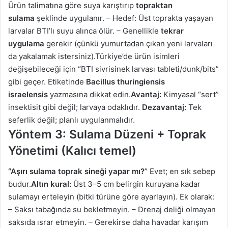
Ürün talimatına göre suya karıştırıp
topraktan
sulama
şeklinde uygulanır. – Hedef: Üst toprakta yaşayan
larvalar BTI’lı suyu alınca ölür. – Genellikle
tekrar
uygulama
gerekir (çünkü yumurtadan çıkan yeni larvaları
da yakalamak istersiniz).Türkiye’de ürün isimleri
değişebileceği için “BTI sivrisinek larvası tableti/dunk/bits”
gibi geçer. Etiketinde
Bacillus thuringiensis
israelensis
yazmasına dikkat edin.
Avantaj:
Kimyasal “sert”
insektisit gibi değil; larvaya odaklıdır.
Dezavantaj:
Tek
seferlik değil; planlı uygulanmalıdır.
Yöntem 3: Sulama Düzeni + Toprak
Yönetimi (Kalıcı temel)
“Aşırı sulama toprak sineği yapar mı?
” Evet; en sık sebep
budur.
Altın kural:
Üst 3–5 cm belirgin kuruyana kadar
sulamayı erteleyin (bitki türüne göre ayarlayın). Ek olarak:
– Saksı tabağında su bekletmeyin. – Drenaj deliği olmayan
saksıda ısrar etmeyin. – Gerekirse daha havadar karışım