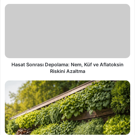
Hasat
Sonrası
Depolama:
Nem,
Küf
ve
Aflatoksin
Riskini
Azaltma
Hasat Sonrası Depolama: Nem, Küf ve Aflatoksin
Riskini Azaltma
Dikey
Bahçe
Gerçekten
İşe
Yarıyor
mu?
(Maliyet/Verim
Hesabı)