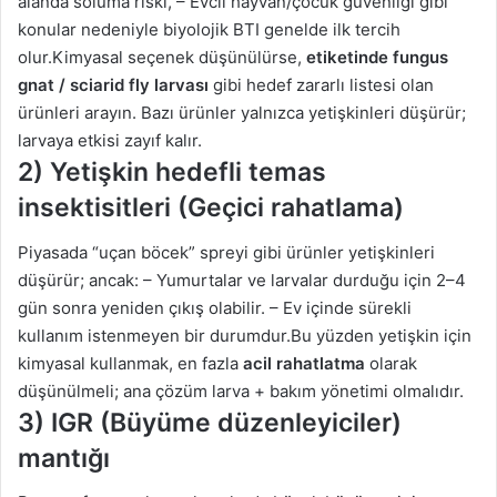
alanda soluma riski, – Evcil hayvan/çocuk güvenliği gibi
konular nedeniyle biyolojik BTI genelde ilk tercih
olur.Kimyasal seçenek düşünülürse,
etiketinde fungus
gnat / sciarid fly larvası
gibi hedef zararlı listesi olan
ürünleri arayın. Bazı ürünler yalnızca yetişkinleri düşürür;
larvaya etkisi zayıf kalır.
2) Yetişkin hedefli temas
insektisitleri (Geçici rahatlama)
Piyasada “uçan böcek” spreyi gibi ürünler yetişkinleri
düşürür; ancak: – Yumurtalar ve larvalar durduğu için 2–4
gün sonra yeniden çıkış olabilir. – Ev içinde sürekli
kullanım istenmeyen bir durumdur.Bu yüzden yetişkin için
kimyasal kullanmak, en fazla
acil rahatlatma
olarak
düşünülmeli; ana çözüm larva + bakım yönetimi olmalıdır.
3) IGR (Büyüme düzenleyiciler)
mantığı