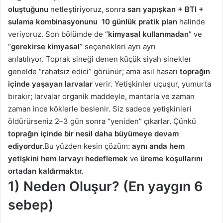
oluştuğunu
netleştiriyoruz, sonra
sarı yapışkan + BTI +
sulama
kombinasyonunu 10 günlük pratik plan
halinde
veriyoruz. Son bölümde de “
kimyasal kullanmadan
” ve
“
gerekirse kimyasal
” seçenekleri ayrı ayrı
anlatılıyor. Toprak sineği denen küçük siyah sinekler
genelde “rahatsız edici” görünür; ama asıl hasarı
toprağın
içinde yaşayan larvalar
verir. Yetişkinler uçuşur, yumurta
bırakır; larvalar organik maddeyle, mantarla ve zaman
zaman ince köklerle beslenir. Siz sadece yetişkinleri
öldürürseniz 2–3 gün sonra “yeniden” çıkarlar. Çünkü
toprağın içinde bir nesil daha büyümeye devam
ediyordur.
Bu yüzden kesin çözüm:
aynı anda hem
yetişkini hem larvayı hedeflemek
ve
üreme koşullarını
ortadan kaldırmaktır.
1) Neden Oluşur? (En yaygın 6
sebep)