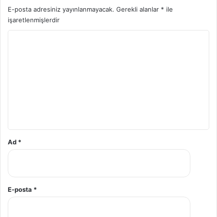
E-posta adresiniz yayınlanmayacak.
Gerekli alanlar
*
ile
işaretlenmişlerdir
Y
o
r
u
m
*
Ad
*
E-posta
*