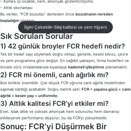
– Kümes içi sıcaklık, nem, amonyak gözlemi/ölçümü
– Altlık skorlaması
Bu veriler, “FCR bozuldu” demeden önce
bozulmanın nereden
başladığını
gösterir.
İlgini Çekebilir–Silaj kalitesi ve yem hijyeni
Sık Sorulan Sorular
1) 42 günlük broyler FCR hedefi nedir?
Tek bir hedef sayı söylemek doğru olmaz; genetik, kesim kilosu, çevre
ve yem programına göre değişir. En sağlıklı yaklaşım, firma hedefleri ve
önceki sürü ortalamalarıyla kıyaslayıp
kademeli iyileştirme
planlamaktır.
2) FCR mi önemli, canlı ağırlık mı?
İkisi birlikte önemlidir. Çok düşük FCR uğruna canlı ağırlık hedefinden
sapmak kârlılığı azaltabilir. Doğru metrik seti:
FCR + yaşama gücü + canlı
ağırlık + kesim yaşı + uniformite
.
3) Altlık kalitesi FCR’yi etkiler mi?
Evet. Islak altlık ve yüksek amonyak hem solunumu hem davranışı
etkileyerek performansı düşürür; bu da FCR’yi yükseltebilir.
Sonuç: FCR’yi Düşürmek Bir