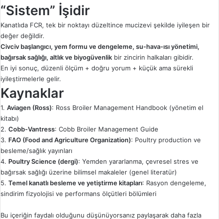
“Sistem” İşidir
Kanatlıda FCR, tek bir noktayı düzeltince mucizevi şekilde iyileşen bir
değer değildir.
Civciv başlangıcı, yem formu ve dengeleme, su-hava-ısı yönetimi,
bağırsak sağlığı, altlık ve biyogüvenlik
bir zincirin halkaları gibidir.
En iyi sonuç, düzenli ölçüm + doğru yorum + küçük ama sürekli
iyileştirmelerle gelir.
Kaynaklar
1.
Aviagen (Ross)
: Ross Broiler Management Handbook (yönetim el
kitabı)
2.
Cobb-Vantress
: Cobb Broiler Management Guide
3.
FAO (Food and Agriculture Organization)
: Poultry production ve
besleme/sağlık yayınları
4.
Poultry Science (dergi)
: Yemden yararlanma, çevresel stres ve
bağırsak sağlığı üzerine bilimsel makaleler (genel literatür)
5.
Temel kanatlı besleme ve yetiştirme kitapları
: Rasyon dengeleme,
sindirim fizyolojisi ve performans ölçütleri bölümleri
Bu içeriğin faydalı olduğunu düşünüyorsanız paylaşarak daha fazla