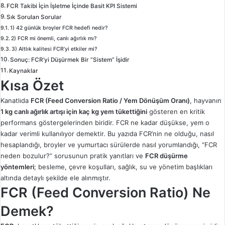
FCR Takibi İçin İşletme İçinde Basit KPI Sistemi
Sık Sorulan Sorular
1) 42 günlük broyler FCR hedefi nedir?
2) FCR mi önemli, canlı ağırlık mı?
3) Altlık kalitesi FCR’yi etkiler mi?
Sonuç: FCR’yi Düşürmek Bir “Sistem” İşidir
Kaynaklar
Kısa Özet
Kanatlıda
FCR (Feed Conversion Ratio / Yem Dönüşüm Oranı)
, hayvanın
1 kg canlı ağırlık artışı için kaç kg yem tükettiğini
gösteren en kritik
performans göstergelerinden biridir. FCR ne kadar düşükse, yem o
kadar verimli kullanılıyor demektir. Bu yazıda FCR’nin ne olduğu, nasıl
hesaplandığı, broyler ve yumurtacı sürülerde nasıl yorumlandığı, “FCR
neden bozulur?” sorusunun pratik yanıtları ve
FCR düşürme
yöntemleri
; besleme, çevre koşulları, sağlık, su ve yönetim başlıkları
altında detaylı şekilde ele alınmıştır.
FCR (Feed Conversion Ratio) Ne
Demek?