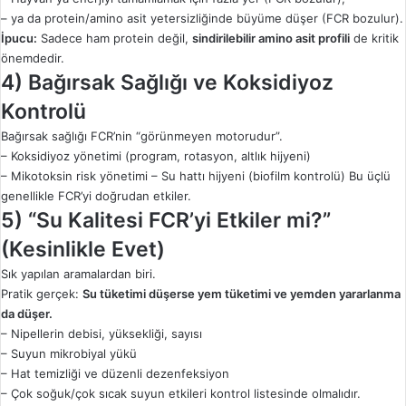
– ya da protein/amino asit yetersizliğinde büyüme düşer (FCR bozulur).
İpucu:
Sadece ham protein değil,
sindirilebilir amino asit profili
de kritik
önemdedir.
4) Bağırsak Sağlığı ve Koksidiyoz
Kontrolü
Bağırsak sağlığı FCR’nin “görünmeyen motorudur”.
– Koksidiyoz yönetimi (program, rotasyon, altlık hijyeni)
– Mikotoksin risk yönetimi – Su hattı hijyeni (biofilm kontrolü) Bu üçlü
genellikle FCR’yi doğrudan etkiler.
5) “Su Kalitesi FCR’yi Etkiler mi?”
(Kesinlikle Evet)
Sık yapılan aramalardan biri.
Pratik gerçek:
Su tüketimi düşerse yem tüketimi ve yemden yararlanma
da düşer.
– Nipellerin debisi, yüksekliği, sayısı
– Suyun mikrobiyal yükü
– Hat temizliği ve düzenli dezenfeksiyon
– Çok soğuk/çok sıcak suyun etkileri kontrol listesinde olmalıdır.