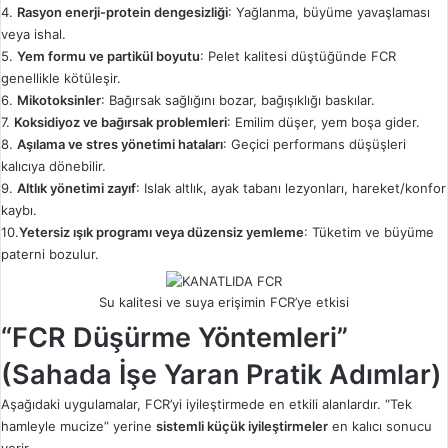
4.
Rasyon enerji-protein dengesizliği
: Yağlanma, büyüme yavaşlaması
veya ishal.
5.
Yem formu ve partikül boyutu
: Pelet kalitesi düştüğünde FCR
genellikle kötüleşir.
6.
Mikotoksinler
: Bağırsak sağlığını bozar, bağışıklığı baskılar.
7.
Koksidiyoz ve bağırsak problemleri
: Emilim düşer, yem boşa gider.
8.
Aşılama ve stres yönetimi hataları
: Geçici performans düşüşleri
kalıcıya dönebilir.
9.
Altlık yönetimi zayıf
: Islak altlık, ayak tabanı lezyonları, hareket/konfor
kaybı.
10.
Yetersiz ışık programı veya düzensiz yemleme
: Tüketim ve büyüme
paterni bozulur.
Su kalitesi ve suya erişimin FCR’ye etkisi
“FCR Düşürme Yöntemleri”
(Sahada İşe Yaran Pratik Adımlar)
Aşağıdaki uygulamalar, FCR’yi iyileştirmede en etkili alanlardır. “Tek
hamleyle mucize” yerine
sistemli küçük iyileştirmeler
en kalıcı sonucu