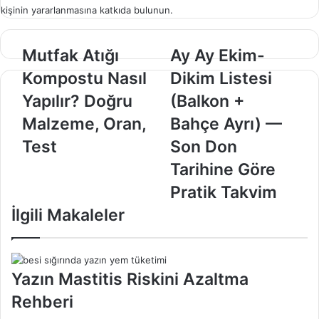
kişinin yararlanmasına katkıda bulunun.
Mutfak
Ay
Mutfak Atığı
Ay Ay Ekim-
Atığı
Ay
Kompostu Nasıl
Dikim Listesi
Kompostu
Ekim-
Nasıl
Dikim
Yapılır? Doğru
(Balkon +
Yapılır?
Listesi
Malzeme, Oran,
Bahçe Ayrı) —
Doğru
(Balkon
Malzeme,
+
Test
Son Don
Oran,
Bahçe
Tarihine Göre
Test
Ayrı)
—
Pratik Takvim
Son
İlgili Makaleler
Don
Tarihine
Göre
Pratik
Yazın Mastitis Riskini Azaltma
Takvim
Rehberi