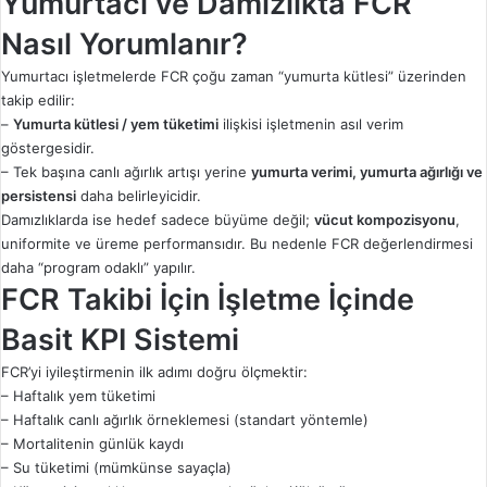
Yumurtacı ve Damızlıkta FCR
Nasıl Yorumlanır?
Yumurtacı işletmelerde FCR çoğu zaman “yumurta kütlesi” üzerinden
takip edilir:
–
Yumurta kütlesi / yem tüketimi
ilişkisi işletmenin asıl verim
göstergesidir.
– Tek başına canlı ağırlık artışı yerine
yumurta verimi, yumurta ağırlığı ve
persistensi
daha belirleyicidir.
Damızlıklarda ise hedef sadece büyüme değil;
vücut kompozisyonu
,
uniformite ve üreme performansıdır. Bu nedenle FCR değerlendirmesi
daha “program odaklı” yapılır.
FCR Takibi İçin İşletme İçinde
Basit KPI Sistemi
FCR’yi iyileştirmenin ilk adımı doğru ölçmektir:
– Haftalık yem tüketimi
– Haftalık canlı ağırlık örneklemesi (standart yöntemle)
– Mortalitenin günlük kaydı
– Su tüketimi (mümkünse sayaçla)