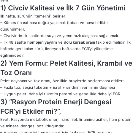
verir.
1) Civciv Kalitesi ve İlk 7 Gün Yönetimi
İlk hafta, sürünün “temelini” belirler:
– Kümes ön ısıtması doğru yapılmalı (taban ve hava birlikte
düşünülmeli).
– Civcivlerin ilk saatlerde suya ve yeme hızlı ulaşması sağlanmalı.
– İlk 48 saatte
homojen yayılım
ve
dolu kursak oranı
takip edilmelidir. İlk
haftada geri kalan sürü, ilerleyen haftalarda FCR’yi yükseltme
eğilimindedir.
2) Yem Formu: Pelet Kalitesi, Krambıl ve
Toz Oranı
Pelet dayanımı ve toz oranı, özellikle broylerde performansı etkiler:
– Fazla toz: seçici tüketim + israf + sindirim veriminin düşmesi
– Uygun pelet: daha iyi tüketim paterni ve genellikle daha iyi FCR
3) “Rasyon Protein Enerji Dengesi
FCR’yi Etkiler mi?”,
Evet. Rasyonda metabolik enerji, sindirilebilir amino asitler, ham protein
ve mineral dengesi bozulduğunda:
– Hayvan ya enerjiyi tamamlamak için fazla yer (FCR bozulur),