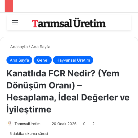
Menü
Arama
Anasayfa
/
Ana Sayfa
Ana Sayfa
Genel
Hayvansal Üretim
Kanatlıda FCR Nedir? (Yem
Dönüşüm Oranı) –
Hesaplama, İdeal Değerler ve
İyileştirme
Bir
TarımsalÜretim
20 Ocak 2026
0
2
e-
5 dakika okuma süresi