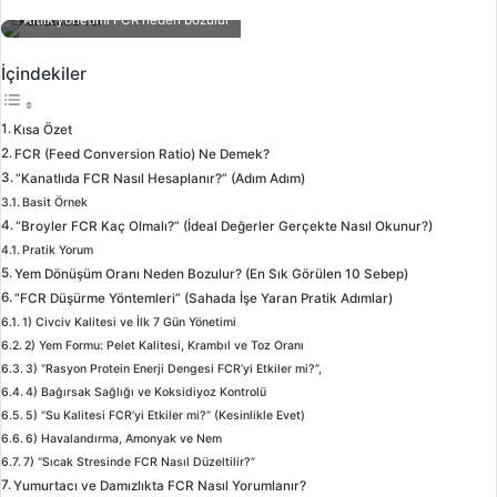
posta
Altlık yönetimi FCR neden bozulur
göndermek
İçindekiler
Kısa Özet
FCR (Feed Conversion Ratio) Ne Demek?
“Kanatlıda FCR Nasıl Hesaplanır?” (Adım Adım)
Basit Örnek
“Broyler FCR Kaç Olmalı?” (İdeal Değerler Gerçekte Nasıl Okunur?)
Pratik Yorum
Yem Dönüşüm Oranı Neden Bozulur? (En Sık Görülen 10 Sebep)
“FCR Düşürme Yöntemleri” (Sahada İşe Yaran Pratik Adımlar)
1) Civciv Kalitesi ve İlk 7 Gün Yönetimi
2) Yem Formu: Pelet Kalitesi, Krambıl ve Toz Oranı
3) “Rasyon Protein Enerji Dengesi FCR’yi Etkiler mi?”,
4) Bağırsak Sağlığı ve Koksidiyoz Kontrolü
5) “Su Kalitesi FCR’yi Etkiler mi?” (Kesinlikle Evet)
6) Havalandırma, Amonyak ve Nem
7) “Sıcak Stresinde FCR Nasıl Düzeltilir?”
Yumurtacı ve Damızlıkta FCR Nasıl Yorumlanır?