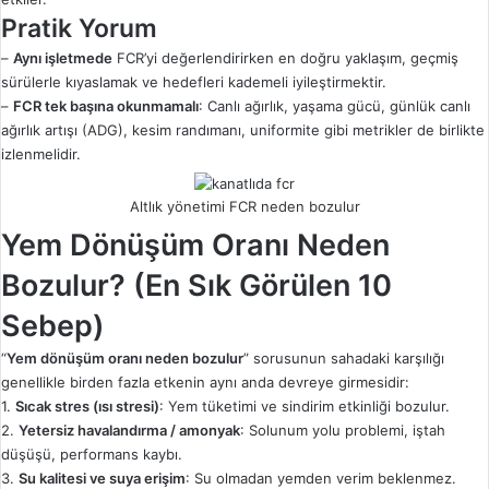
Pratik Yorum
–
Aynı işletmede
FCR’yi değerlendirirken en doğru yaklaşım, geçmiş
sürülerle kıyaslamak ve hedefleri kademeli iyileştirmektir.
–
FCR tek başına okunmamalı
: Canlı ağırlık, yaşama gücü, günlük canlı
ağırlık artışı (ADG), kesim randımanı, uniformite gibi metrikler de birlikte
izlenmelidir.
Altlık yönetimi FCR neden bozulur
Yem Dönüşüm Oranı Neden
Bozulur? (En Sık Görülen 10
Sebep)
“
Yem dönüşüm oranı neden bozulur
” sorusunun sahadaki karşılığı
genellikle birden fazla etkenin aynı anda devreye girmesidir:
1.
Sıcak stres (ısı stresi)
: Yem tüketimi ve sindirim etkinliği bozulur.
2.
Yetersiz havalandırma / amonyak
: Solunum yolu problemi, iştah
düşüşü, performans kaybı.
3.
Su kalitesi ve suya erişim
: Su olmadan yemden verim beklenmez.