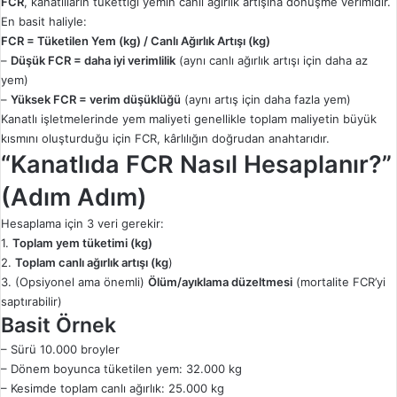
FCR
, kanatlıların tükettiği yemin canlı ağırlık artışına dönüşme verimidir.
En basit haliyle:
FCR = Tüketilen Yem (kg) / Canlı Ağırlık Artışı (kg)
–
Düşük FCR = daha iyi verimlilik
(aynı canlı ağırlık artışı için daha az
yem)
–
Yüksek FCR = verim düşüklüğü
(aynı artış için daha fazla yem)
Kanatlı işletmelerinde yem maliyeti genellikle toplam maliyetin büyük
kısmını oluşturduğu için FCR, kârlılığın doğrudan anahtarıdır.
“Kanatlıda FCR Nasıl Hesaplanır?”
(Adım Adım)
Hesaplama için 3 veri gerekir:
1.
Toplam yem tüketimi (kg)
2.
Toplam canlı ağırlık artışı (kg
)
3. (Opsiyonel ama önemli)
Ölüm/ayıklama düzeltmesi
(mortalite FCR’yi
saptırabilir)
Basit Örnek
– Sürü 10.000 broyler
– Dönem boyunca tüketilen yem: 32.000 kg
– Kesimde toplam canlı ağırlık: 25.000 kg