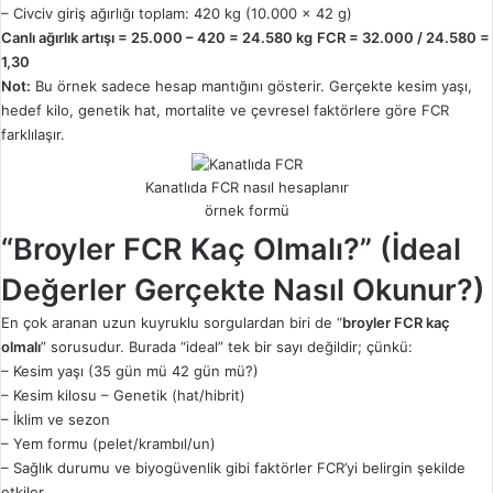
– Civciv giriş ağırlığı toplam: 420 kg (10.000 x 42 g)
Canlı ağırlık artışı = 25.000 – 420 = 24.580 kg
FCR = 32.000 / 24.580 =
1,30
Not:
Bu örnek sadece hesap mantığını gösterir. Gerçekte kesim yaşı,
hedef kilo, genetik hat, mortalite ve çevresel faktörlere göre FCR
farklılaşır.
Kanatlıda FCR nasıl hesaplanır
örnek formü
“Broyler FCR Kaç Olmalı?” (İdeal
Değerler Gerçekte Nasıl Okunur?)
En çok aranan uzun kuyruklu sorgulardan biri de “
broyler FCR kaç
olmalı
” sorusudur. Burada “ideal” tek bir sayı değildir; çünkü:
– Kesim yaşı (35 gün mü 42 gün mü?)
– Kesim kilosu – Genetik (hat/hibrit)
– İklim ve sezon
– Yem formu (pelet/krambıl/un)
– Sağlık durumu ve biyogüvenlik gibi faktörler FCR’yi belirgin şekilde
etkiler.