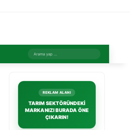
Facebook
X
YouTube
Instagram
Kayıt Ol
Rastgele Makale
Kenar Bölmes
Rastgele Makale
Arama
yap
...
REKLAM ALANI
TARIM SEKTÖRÜNDEKİ
MARKANIZI BURADA ÖNE
ÇIKARIN!