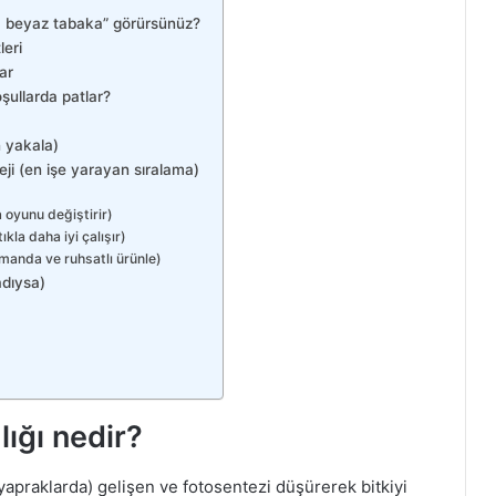
ta beyaz tabaka” görürsünüz?
leri
ar
şullarda patlar?
n yakala)
ji (en işe yarayan sıralama)
a oyunu değiştirir)
la daha iyi çalışır)
manda ve ruhsatlı ürünle)
adıysa)
ığı nedir?
yapraklarda) gelişen ve fotosentezi düşürerek bitkiyi