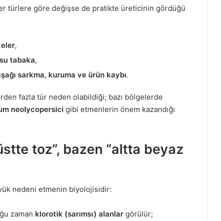
ler türlere göre değişse de pratikte üreticinin gördüğü
keler
,
su tabaka
,
aşağı sarkma, kuruma ve ürün kaybı
.
en fazla tür neden olabildiği; bazı bölgelerde
um neolycopersici
gibi etmenlerin önem kazandığı
stte toz”, bazen “altta beyaz
ük nedeni etmenin biyolojisidir:
çoğu zaman
klorotik (sarımsı) alanlar
görülür;