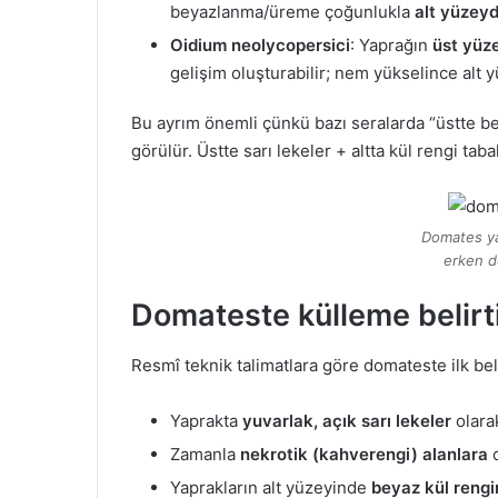
beyazlanma/üreme çoğunlukla
alt yüzey
Oidium neolycopersici
: Yaprağın
üst yüz
gelişim oluşturabilir; nem yükselince alt 
Bu ayrım önemli çünkü bazı seralarda “üstte be
görülür. Üstte sarı lekeler + altta kül rengi t
Domates ya
erken d
Domateste külleme belirtil
Resmî teknik talimatlara göre domateste ilk bel
Yaprakta
yuvarlak, açık sarı lekeler
olarak
Zamanla
nekrotik (kahverengi) alanlara
d
Yaprakların alt yüzeyinde
beyaz kül rengi