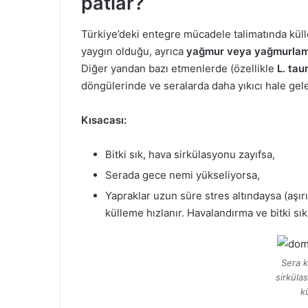
patlar?
Türkiye’deki entegre mücadele talimatında kül
yaygın olduğu, ayrıca
yağmur veya yağmurlam
Diğer yandan bazı etmenlerde (özellikle
L. tau
döngülerinde ve seralarda daha yıkıcı hale gele
Kısacası:
Bitki sık, hava sirkülasyonu zayıfsa,
Serada gece nemi yükseliyorsa,
Yapraklar uzun süre stres altındaysa (aşır
külleme hızlanır. Havalandırma ve bitki sıkl
Sera k
sirküla
k