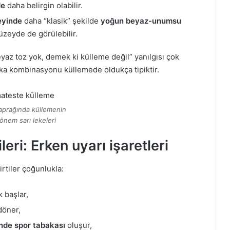
de
daha belirgin olabilir.
eyinde
daha “klasik” şekilde
yoğun beyaz-unumsu
yüzeyde de görülebilir.
yaz toz yok, demek ki külleme değil” yanılgısı çok
abaka kombinasyonu küllemede oldukça tipiktir.
prağında küllemenin
önem sarı lekeleri
eri: Erken uyarı işaretleri
irtiler çoğunlukla:
 başlar,
öner,
nde spor tabakası
oluşur,