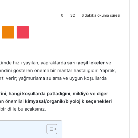
0
32
6 dakika okuma süresi
VKontakte
Odnoklassniki
Pocket
timde hızlı yayılan, yapraklarda
sarı-yeşil lekeler
ve
endini gösteren önemli bir mantar hastalığıdır. Yaprak,
rti verir; yağmurlama sulama ve uygun koşullarda
rini
,
hangi koşullarda patladığını
,
mildiyö ve diğer
en önemlisi
kimyasal/organik/biyolojik seçenekleri
bir dille bulacaksınız.