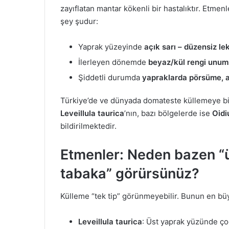
zayıflatan mantar kökenli bir hastalıktır. Etmen
şey şudur:
Yaprak yüzeyinde
açık sarı – düzensiz le
İlerleyen dönemde
beyaz/kül rengi unum
Şiddetli durumda
yapraklarda pörsüme, 
Türkiye’de ve dünyada domateste küllemeye bird
Leveillula taurica
’nın, bazı bölgelerde ise
Oidi
bildirilmektedir.
Etmenler: Neden bazen “ü
tabaka” görürsünüz?
Külleme “tek tip” görünmeyebilir. Bunun en büy
Leveillula taurica
: Üst yaprak yüzünde 