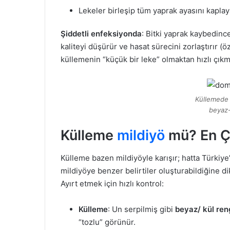
Lekeler birleşip tüm yaprak ayasını kaplaya
Şiddetli enfeksiyonda
: Bitki yaprak kaybedinc
kaliteyi düşürür ve hasat sürecini zorlaştırır (ö
küllemenin “küçük bir leke” olmaktan hızlı çık
Küllemede 
beyaz-
Külleme
mildiyö
mü? En Ço
Külleme bazen mildiyöyle karışır; hatta Türkiy
mildiyöye benzer belirtiler oluşturabildiğine dik
Ayırt etmek için hızlı kontrol:
Külleme
: Un serpilmiş gibi
beyaz/ kül ren
“tozlu” görünür.