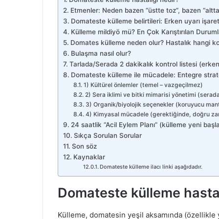
Etmenler: Neden bazen “üstte toz”, bazen “alt
Domateste külleme belirtileri: Erken uyarı işaret
Külleme mildiyö mü? En Çok Karıştırılan Duruml
Domates külleme neden olur? Hastalık hangi ko
Bulaşma nasıl olur?
Tarlada/Serada 2 dakikalık kontrol listesi (erke
Domateste külleme ile mücadele: Entegre strate
1) Kültürel önlemler (temel – vazgeçilmez)
2) Sera iklimi ve bitki mimarisi yönetimi (serad
3) Organik/biyolojik seçenekler (koruyucu mantık
4) Kimyasal mücadele (gerektiğinde, doğru za
24 saatlik “Acil Eylem Planı” (külleme yeni başl
Sıkça Sorulan Sorular
Son söz
Kaynaklar
Domateste külleme ilacı linki aşağıdadır.
Domateste külleme hastal
Külleme, domatesin yeşil aksamında (özellikle 