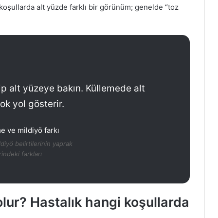
koşullarda alt yüzde farklı bir görünüm; genelde “toz
rip alt yüzeye bakın. Küllemede alt
ok yol gösterir.
diyö belirtilerinin yaprak
indeki farkları
ur? Hastalık hangi koşullarda