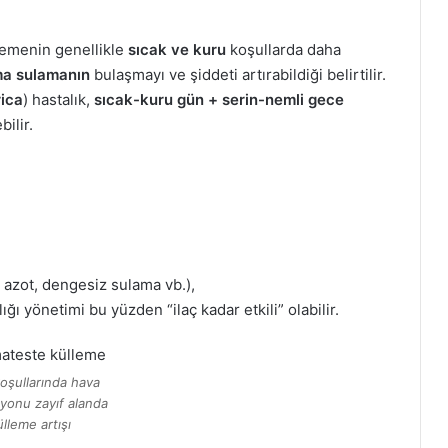
lemenin genellikle
sıcak ve kuru
koşullarda daha
a sulamanın
bulaşmayı ve şiddeti artırabildiği belirtilir.
rica
) hastalık,
sıcak-kuru gün + serin-nemli gece
bilir.
ı azot, dengesiz sulama vb.),
ığı yönetimi bu yüzden “ilaç kadar etkili” olabilir.
oşullarında hava
syonu zayıf alanda
ülleme artışı