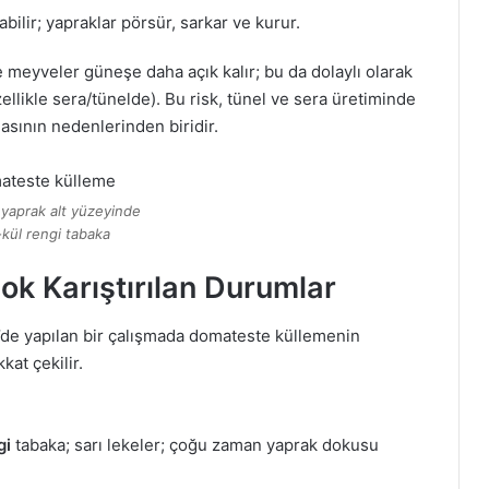
bilir; yapraklar pörsür, sarkar ve kurur.
e meyveler güneşe daha açık kalır; bu da dolaylı olarak
zellikle sera/tünelde). Bu risk, tünel ve sera üretiminde
masının nedenlerinden biridir.
yaprak alt yüzeyinde
kül rengi tabaka
k Karıştırılan Durumlar
e’de yapılan bir çalışmada domateste küllemenin
kat çekilir.
gi
tabaka; sarı lekeler; çoğu zaman yaprak dokusu