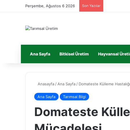
Perşembe, Ağustos 6 2026
Son Yazılar
Ana Sayfa
Bitkisel Üretim
Hayvansal Üret
Anasayfa
/
Ana Sayfa
/
Domateste Külleme Hastalığ
Ana Sayfa
Tarımsal Bilgi
Domateste Külle
Mücadelesi