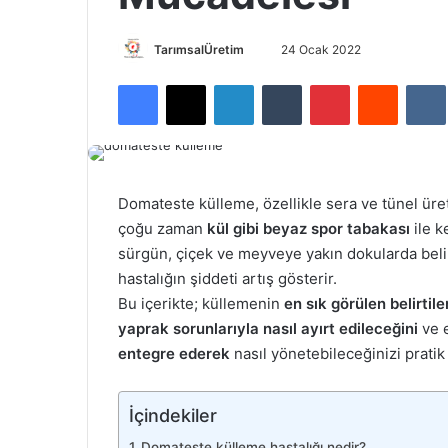
Bir
TarımsalÜretim
24 Ocak 2022
e-
Facebook
X
LinkedIn
Tumblr
Pinterest
Reddit
posta
göndermek
Domateste külleme, özellikle sera ve tünel üre
çoğu zaman
kül gibi beyaz spor tabakası
ile k
sürgün, çiçek ve meyveye yakın dokularda beli
hastalığın şiddeti artış gösterir.
Bu içerikte; küllemenin
en sık görülen belirtile
yaprak sorunlarıyla nasıl ayırt edileceğini
ve 
entegre ederek
nasıl yönetebileceğinizi pratik 
İçindekiler
Domateste külleme hastalığı nedir?