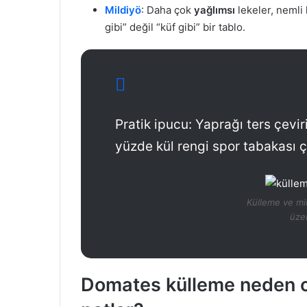
Mildiyö
: Daha çok
yağlımsı
lekeler, nemli 
gibi” değil “küf gibi” bir tablo.
Pratik ipucu: Yaprağı ters çevi
yüzde kül rengi spor tabakası ç
Külleme ve mil
üzer
Domates külleme neden ol