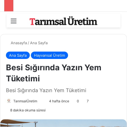
Menü
Aram
Anasayfa
/
Ana Sayfa
Ana Sayfa
Hayvansal Üretim
Besi Sığırında Yazın Yem
Tüketimi
Besi Sığırında Yazın Yem Tüketimi
TarımsalÜretim
B
4 hafta önce
0
7
i
8 dakika okuma süresi
r
e