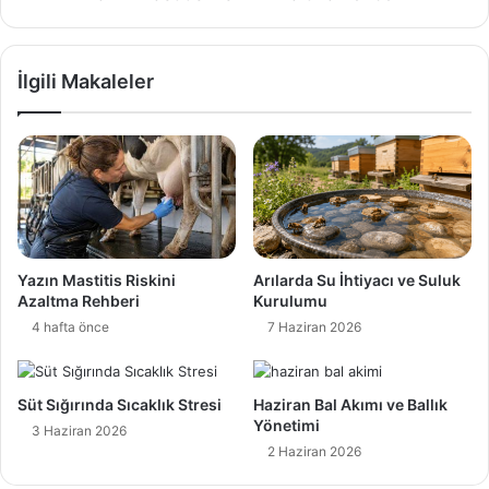
u
t
l
i
u
s
İlgili Makaleler
k
R
K
i
u
s
r
k
u
i
l
n
u
i
m
A
u
z
Yazın Mastitis Riskini
Arılarda Su İhtiyacı ve Suluk
a
Azaltma Rehberi
Kurulumu
l
4 hafta önce
7 Haziran 2026
t
m
a
Süt Sığırında Sıcaklık Stresi
Haziran Bal Akımı ve Ballık
R
Yönetimi
e
3 Haziran 2026
h
2 Haziran 2026
b