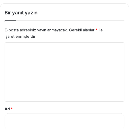
e
r
Bir yanıt yazın
i
E-posta adresiniz yayınlanmayacak.
Gerekli alanlar
*
ile
işaretlenmişlerdir
Y
o
r
u
m
*
Ad
*