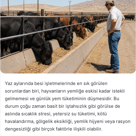
-
p
o
s
t
a
g
ö
n
d
e
r
Yaz aylarında besi işletmelerinde en sık görülen
m
sorunlardan biri, hayvanların yemliğe eskisi kadar istekli
e
gelmemesi ve günlük yem tüketiminin düşmesidir. Bu
k
durum çoğu zaman basit bir iştahsızlık gibi görülse de
aslında sıcaklık stresi, yetersiz su tüketimi, kötü
havalandırma, gölgelik eksikliği, yemlik hijyeni veya rasyon
dengesizliği gibi birçok faktörle ilişkili olabilir.