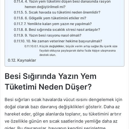
4. Yazın yem tüketimi düşen besi danasında rasyon
hemen değiştirilmeli mi?
5. Sıcak havada su tüketimi neden önemlidir?
6. Gölgelik yem tüketimini etkiler mi?
7. Yemlikte kalan yem yazın ne yapılmalı?
8. Besi sığırında sıcaklık stresi nasıl anlaşılır?
9. Yazın besi rasyonu nasıl olmalı?
10. Ne zaman veteriner hekime başvurulmalı?
Küçük değişiklikler, büyük verim artışı sağlar.Bu içerik size
faydalı olduysa paylaşarak daha fazla kişiye ulaşmasına
destek olun.
Kaynaklar
Besi Sığırında Yazın Yem
Tüketimi Neden Düşer?
Besi sığırları sıcak havalarda vücut ısısını dengelemek için
doğal olarak bazı davranış değişiklikleri gösterir. Daha az
hareket eder, gölge alanlarda toplanır, su tüketimini artırır
ve özellikle günün en sıcak saatlerinde yemliğe daha az
gider. Bu davranışlar, hayvanın kendini serinletme