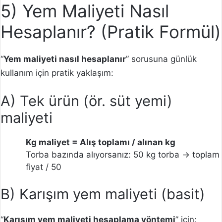
5) Yem Maliyeti Nasıl
Hesaplanır? (Pratik Formül)
“
Yem maliyeti nasıl hesaplanır
” sorusuna günlük
kullanım için pratik yaklaşım:
A) Tek ürün (ör. süt yemi)
maliyeti
Kg maliyet = Alış toplamı / alınan kg
Torba bazında alıyorsanız: 50 kg torba → toplam
fiyat / 50
B) Karışım yem maliyeti (basit)
“
Karışım yem maliyeti hesaplama yöntemi
” için: