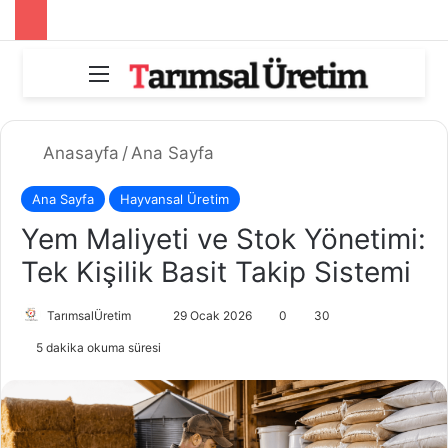
Menü
Anasayfa
/
Ana Sayfa
Ana Sayfa
Hayvansal Üretim
Yem Maliyeti ve Stok Yönetimi:
Tek Kişilik Basit Takip Sistemi
Bir
TarımsalÜretim
29 Ocak 2026
0
30
e-
5 dakika okuma süresi
posta
göndermek