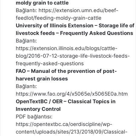
moldy grain to cattle
Bağlantı:
https://extension.umn.edu/beef-
feedlot/feeding-moldy-grain-cattle
University of Illinois Extension – Storage life of
livestock feeds – Frequently Asked Questions
Bağlantı:
https://extension.illinois.edu/blogs/cattle-
blog/2016-07-12-storage-life-livestock-feeds-
frequently-asked-questions
FAO – Manual of the prevention of post-
harvest grain losses
Bağlantı:
https://www.fao.org/4/x5065e/x5065E0a.htm
OpenTextBC / OER – Classical Topics in
Inventory Control
PDF bağlantısı:
https://opentextbc.ca/oerdiscipline/wp-
content/uploads/sites/213/2018/09/Classical-