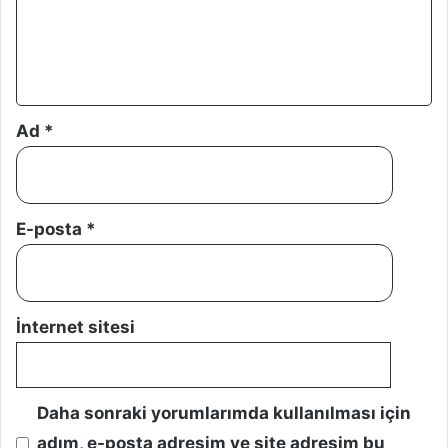
m
*
Ad
*
E-posta
*
İnternet sitesi
Daha sonraki yorumlarımda kullanılması için
adım, e-posta adresim ve site adresim bu