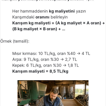
Her hammaddenin
kg maliyetini
yazın
Karışımdaki
oranını
belirleyin
Karışım kg maliyeti = (A kg maliyet × A oran) +
(B kg maliyet × B oran) + …
Örnek (temsilî):
Mısır kırması: 10 TL/kg, oran %40 → 4 TL
Arpa: 9 TL/kg, oran %30 → 2,7 TL
Kepek: 6 TL/kg, oran %30 → 1,8 TL
Karışım maliyeti = 8,5 TL/kg