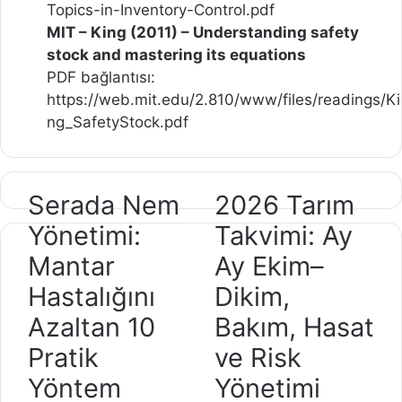
Topics-in-Inventory-Control.pdf
MIT – King (2011) – Understanding safety
stock and mastering its equations
PDF bağlantısı:
https://web.mit.edu/2.810/www/files/readings/Ki
ng_SafetyStock.pdf
Serada Nem
2026 Tarım
Serada
2026
Nem
Tarım
Yönetimi:
Takvimi: Ay
Yönetimi:
Takvimi:
Mantar
Ay Ekim–
Mantar
Ay
Hastalığını
Hastalığını
Ay
Dikim,
Azaltan
Ekim–
Azaltan 10
Bakım, Hasat
10
Dikim,
Pratik
ve Risk
Pratik
Bakım,
Yöntem
Hasat
Yöntem
Yönetimi
ve